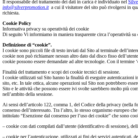
Il responsabile del trattamento dei dati in carica è individuato nel
Silv
info@silverpromotion.it
a cui il visitatore del sito può rivolgersi in 
richiesta.
Cookie Policy
Informativa privacy su operatività dei cookie
Di seguito Vi informiamo in maniera trasparente circa l’operatività su 
Definizione di “cookie”.
I cookie sono piccoli file di testo inviati dal Sito al terminale dell’i
cookie non può richiamare nessun altro dato dal disco fisso dell’utente
cookie possono essere demandate ad altre tecnologie. Con il termine ‘coo
Finalità del trattamento e scopi dei cookie tecnici di sessione.
I cookie utilizzati sul Sito hanno la finalità di eseguire autenticazion
sito, etc. In tale ottica, alcune operazioni sul Sito non potrebbero esse
Sito e le attività che possono essere ivi svolte sarebbero molto più co
nell’ambito della sessione.
Ai sensi dell’articolo 122, comma 1, del Codice della privacy (nella fo
consenso dell’interessato. Tra l’altro, lo stesso organismo europeo che
intitolato “Esenzione dal consenso per l’uso dei cookie” che sono cook
– cookie con dati compilati dall’utente (identificativo di sessione), del
– cookie per l’autenticazione, utilizzati ai fini dei servizi autenticati, d