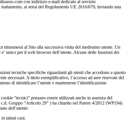
dioasso.com con indirizzo e-mail dedicato al servizio
re del trattamento, ai sensi del Regolamento UE 2016/679, inviando una
oi ritrasmessi al Sito alla successiva visita del medesimo utente. Un
e e’ unico per il web browser dell’utente. Alcune delle funzioni dei
mazioni tecniche specifiche riguardanti gli utenti che accedono a questo
nte necessari. A titolo esemplificativo, l’accesso ad aree riservate del
tono di identificare l’utente e mantenerne l’identificazione
 cookie “tecnici” possano essere utilizzati anche in assenza del
(il c.d. Gruppo “Articolo 29” ) ha chiarito nel Parere 4/2012 (WP194)
ato dell’utente:
in taluni casi;