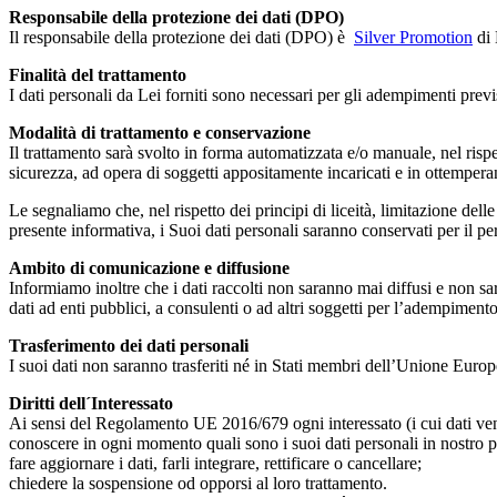
Responsabile della protezione dei dati (DPO)
Il responsabile della protezione dei dati (DPO) è
Silver Promotion
di 
Finalità del trattamento
I dati personali da Lei forniti sono necessari per gli adempimenti previ
Modalità di trattamento e conservazione
Il trattamento sarà svolto in forma automatizzata e/o manuale, nel ris
sicurezza, ad opera di soggetti appositamente incaricati e in ottempe
Le segnaliamo che, nel rispetto dei principi di liceità, limitazione del
presente informativa, i Suoi dati personali saranno conservati per il per
Ambito di comunicazione e diffusione
Informiamo inoltre che i dati raccolti non saranno mai diffusi e non 
dati ad enti pubblici, a consulenti o ad altri soggetti per l’adempimento
Trasferimento dei dati personali
I suoi dati non saranno trasferiti né in Stati membri dell’Unione Euro
Diritti dell´Interessato
Ai sensi del Regolamento UE 2016/679 ogni interessato (i cui dati veng
conoscere in ogni momento quali sono i suoi dati personali in nostro p
fare aggiornare i dati, farli integrare, rettificare o cancellare;
chiedere la sospensione od opporsi al loro trattamento.