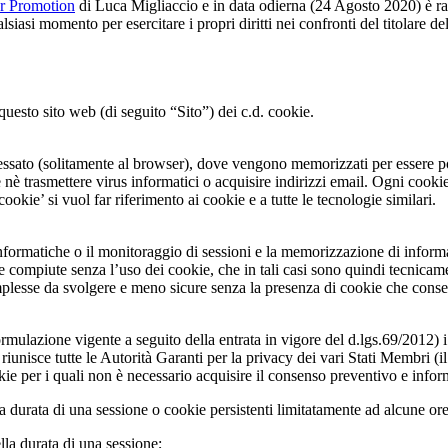
er Promotion
di Luca Migliaccio e in data odierna (24 Agosto 2020) è ra
qualsiasi momento per esercitare i propri diritti nei confronti del titola
questo sito web (di seguito “Sito”) dei c.d. cookie.
nteressato (solitamente al browser), dove vengono memorizzati per essere p
 nè trasmettere virus informatici o acquisire indirizzi email. Ogni cooki
kie’ si vuol far riferimento ai cookie e a tutte le tecnologie similari.
i informatiche o il monitoraggio di sessioni e la memorizzazione di infor
re compiute senza l’uso dei cookie, che in tali casi sono quindi tecnicame
mplesse da svolgere e meno sicure senza la presenza di cookie che consen
rmulazione vigente a seguito della entrata in vigore del d.lgs.69/2012) i
 riunisce tutte le Autorità Garanti per la privacy dei vari Stati Membri 
ie per i quali non è necessario acquisire il consenso preventivo e inform
la durata di una sessione o cookie persistenti limitatamente ad alcune ore 
ella durata di una sessione;