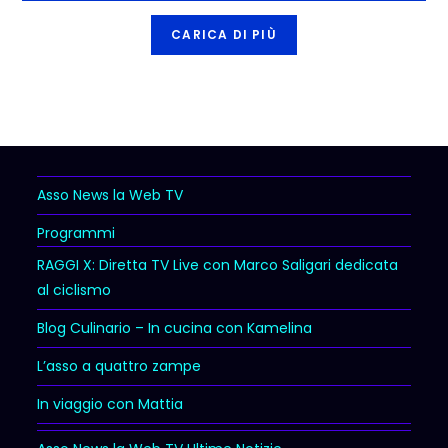
CARICA DI PIÙ
Asso News la Web TV
Programmi
RAGGI X: Diretta TV Live con Marco Saligari dedicata
al ciclismo
Blog Culinario – In cucina con Kamelina
L’asso a quattro zampe
In viaggio con Mattia