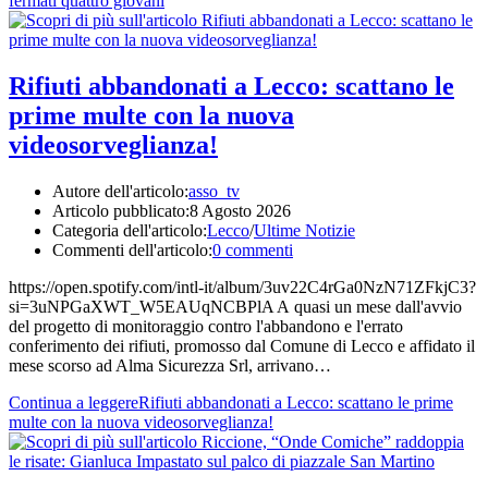
fermati quattro giovani
Rifiuti abbandonati a Lecco: scattano le
prime multe con la nuova
videosorveglianza!
Autore dell'articolo:
asso_tv
Articolo pubblicato:
8 Agosto 2026
Categoria dell'articolo:
Lecco
/
Ultime Notizie
Commenti dell'articolo:
0 commenti
https://open.spotify.com/intl-it/album/3uv22C4rGa0NzN71ZFkjC3?
si=3uNPGaXWT_W5EAUqNCBPlA A quasi un mese dall'avvio
del progetto di monitoraggio contro l'abbandono e l'errato
conferimento dei rifiuti, promosso dal Comune di Lecco e affidato il
mese scorso ad Alma Sicurezza Srl, arrivano…
Continua a leggere
Rifiuti abbandonati a Lecco: scattano le prime
multe con la nuova videosorveglianza!