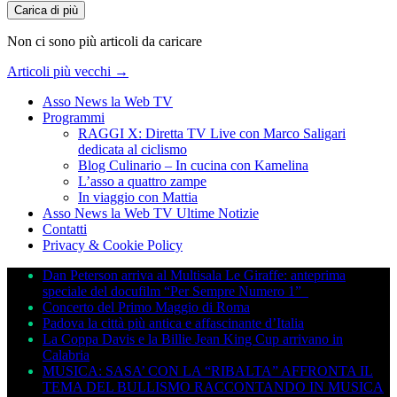
Carica di più
Non ci sono più articoli da caricare
Articoli più vecchi
→
Asso News la Web TV
Programmi
RAGGI X: Diretta TV Live con Marco Saligari
dedicata al ciclismo
Blog Culinario – In cucina con Kamelina
L’asso a quattro zampe
In viaggio con Mattia
Asso News la Web TV Ultime Notizie
Contatti
Privacy & Cookie Policy
Dan Peterson arriva al Multisala Le Giraffe: anteprima
speciale del docufilm “Per Sempre Numero 1”
Concerto del Primo Maggio di Roma
Padova la città più antica e affascinante d’Italia
La Coppa Davis e la Billie Jean King Cup arrivano in
Calabria
MUSICA: SASA’ CON LA “RIBALTA” AFFRONTA IL
TEMA DEL BULLISMO RACCONTANDO IN MUSICA