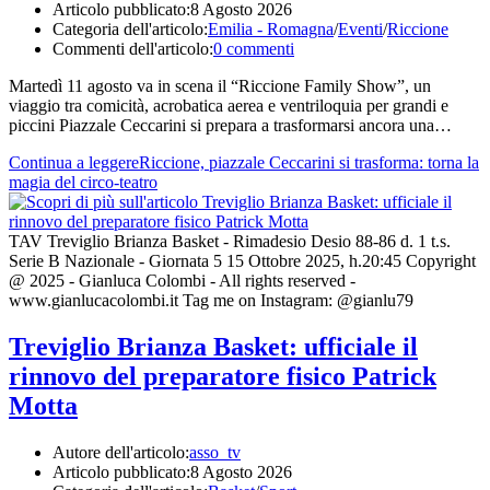
Articolo pubblicato:
8 Agosto 2026
Categoria dell'articolo:
Emilia - Romagna
/
Eventi
/
Riccione
Commenti dell'articolo:
0 commenti
Martedì 11 agosto va in scena il “Riccione Family Show”, un
viaggio tra comicità, acrobatica aerea e ventriloquia per grandi e
piccini Piazzale Ceccarini si prepara a trasformarsi ancora una…
Continua a leggere
Riccione, piazzale Ceccarini si trasforma: torna la
magia del circo-teatro
TAV Treviglio Brianza Basket - Rimadesio Desio 88-86 d. 1 t.s.
Serie B Nazionale - Giornata 5 15 Ottobre 2025, h.20:45 Copyright
@ 2025 - Gianluca Colombi - All rights reserved -
www.gianlucacolombi.it Tag me on Instagram: @gianlu79
Treviglio Brianza Basket: ufficiale il
rinnovo del preparatore fisico Patrick
Motta
Autore dell'articolo:
asso_tv
Articolo pubblicato:
8 Agosto 2026