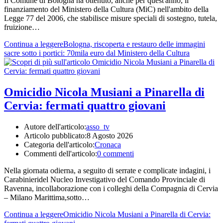
Il Comune di Bologna ha ottenuto, anche per quest'anno, il
finanziamento del Ministero della Cultura (MiC) nell'ambito della
Legge 77 del 2006, che stabilisce misure speciali di sostegno, tutela,
fruizione…
Continua a leggere
Bologna, riscoperta e restauro delle immagini
sacre sotto i portici: 70mila euro dal Ministero della Cultura
Omicidio Nicola Musiani a Pinarella di
Cervia: fermati quattro giovani
Autore dell'articolo:
asso_tv
Articolo pubblicato:
8 Agosto 2026
Categoria dell'articolo:
Cronaca
Commenti dell'articolo:
0 commenti
Nella giornata odierna, a seguito di serrate e complicate indagini, i
Carabinieridel Nucleo Investigativo del Comando Provinciale di
Ravenna, incollaborazione con i colleghi della Compagnia di Cervia
– Milano Marittima,sotto…
Continua a leggere
Omicidio Nicola Musiani a Pinarella di Cervia: