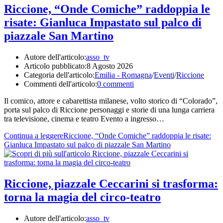
Riccione, “Onde Comiche” raddoppia le
risate: Gianluca Impastato sul palco di
piazzale San Martino
Autore dell'articolo:
asso_tv
Articolo pubblicato:
8 Agosto 2026
Categoria dell'articolo:
Emilia - Romagna
/
Eventi
/
Riccione
Commenti dell'articolo:
0 commenti
Il comico, attore e cabarettista milanese, volto storico di “Colorado”,
porta sul palco di Riccione personaggi e storie di una lunga carriera
tra televisione, cinema e teatro Evento a ingresso…
Continua a leggere
Riccione, “Onde Comiche” raddoppia le risate:
Gianluca Impastato sul palco di piazzale San Martino
Riccione, piazzale Ceccarini si trasforma:
torna la magia del circo-teatro
Autore dell'articolo:
asso_tv