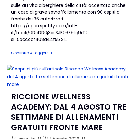
sulle attività alberghiere della città: accertato anche
un caso di grave sovraffollamento con 90 ospiti a
fronte dei 36 autorizzati
https://open.spotify.com/intl-
it/track/0DcDD0j3csSJB06Z9tq9rT?
si=5bccccf408a44f55 Si…
Continua A Leggere
RICCIONE WELLNESS
ACADEMY: DAL 4 AGOSTO TRE
SETTIMANE DI ALLENAMENTI
GRATUITI FRONTE MARE