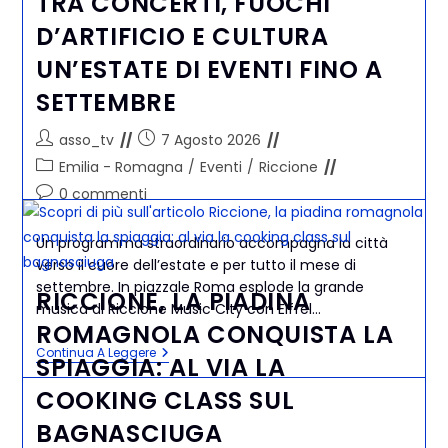
TRA CONCERTI, FUOCHI
D’ARTIFICIO E CULTURA
UN’ESTATE DI EVENTI FINO A
SETTEMBRE
asso_tv
7 Agosto 2026
Emilia - Romagna
/
Eventi
/
Riccione
0 commenti
Un programma straordinario accompagna la città
verso il cuore dell’estate e per tutto il mese di
settembre. In piazzale Roma esplode la grande
RICCIONE, LA PIADINA
musica di Riccione Music City con Eiffel…
ROMAGNOLA CONQUISTA LA
Continua A Leggere
SPIAGGIA: AL VIA LA
COOKING CLASS SUL
BAGNASCIUGA