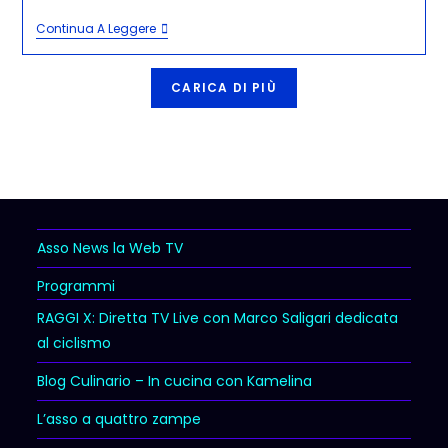
Continua A Leggere
CARICA DI PIÙ
Asso News la Web TV
Programmi
RAGGI X: Diretta TV Live con Marco Saligari dedicata
al ciclismo
Blog Culinario – In cucina con Kamelina
L’asso a quattro zampe