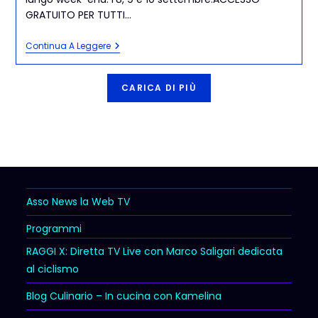
GRATUITO PER TUTTI…
Continua A Leggere
CARICA DI PIÙ
Asso News la Web TV
Programmi
RAGGI X: Diretta TV Live con Marco Saligari dedicata
al ciclismo
Blog Culinario – In cucina con Kamelina