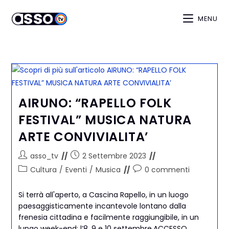
MENU
AIRUNO: “RAPELLO FOLK
FESTIVAL” MUSICA NATURA
ARTE CONVIVIALITA’
asso_tv
2 Settembre 2023
Cultura
/
Eventi
/
Musica
0 commenti
Si terrà all'aperto, a Cascina Rapello, in un luogo
paesaggisticamente incantevole lontano dalla
frenesia cittadina e facilmente raggiungibile, in un
lungo week-end: l’8, 9 e 10 settembre.ACCESSO