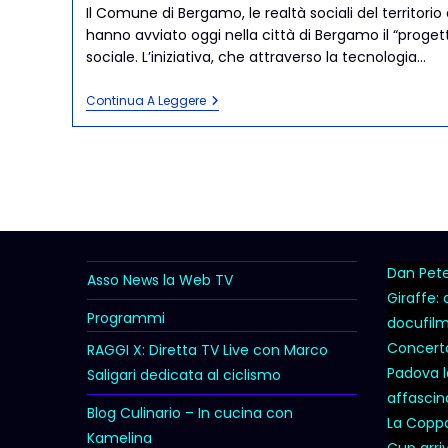
Il Comune di Bergamo, le realtà sociali del territor
hanno avviato oggi nella città di Bergamo il “progett
sociale. L’iniziativa, che attraverso la tecnologia…
Continua A Leggere
Dan Peter
Asso News la Web TV
Giraffe:
Programmi
docufil
Concert
RAGGI X: Diretta TV Live con Marco
Padova l
Saligari dedicata al ciclismo
affascina
Blog Culinario – In cucina con
La Coppa 
Kamelina