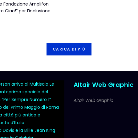
io e Fondazione Amplifon
o Ciao!” per l’inclusione
CARICA DI PIÙ
Altair Web Graphic
son arriva al Multisala Le
 anteprima speciale del
m “Per Sempre Numero 1”
Altair Web Graphic
o del Primo Maggio di Roma
a città più antica e
nte d’Italia
Davis e la Billie Jean King