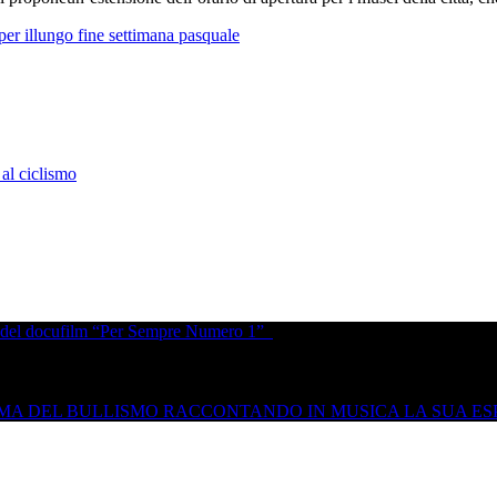
per illungo fine settimana pasquale
al ciclismo
ale del docufilm “Per Sempre Numero 1”
TEMA DEL BULLISMO RACCONTANDO IN MUSICA LA SUA E