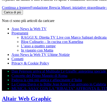
Continua a leggere
Fondazione Brescia Musei: iniziative straordinarie 
Carica di più
Non ci sono più articoli da caricare
Asso News la Web TV
Programmi
RAGGI X: Diretta TV Live con Marco Saligari dedicata 
Blog Culinario – In cucina con Kamelina
L’asso a quattro zampe
In viaggio con Mattia
Asso News la Web TV Ultime Notizie
Contatti
Privacy & Cookie Policy
Dan Peterson arriva al Multisala Le Giraffe: anteprima speci
Concerto del Primo Maggio di Roma
Padova la città più antica e affascinante d’Italia
La Coppa Davis e la Billie Jean King Cup arrivano in Calabria
MUSICA: SASA’ CON LA “RIBALTA” AFFRONTA IL 
Altair Web Graphic