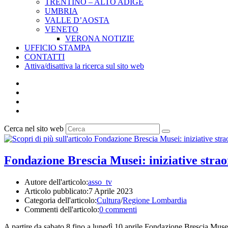
TRENTINO – ALTO ADIGE
UMBRIA
VALLE D’AOSTA
VENETO
VERONA NOTIZIE
UFFICIO STAMPA
CONTATTI
Attiva/disattiva la ricerca sul sito web
Cerca nel sito web
Fondazione Brescia Musei: iniziative strao
Autore dell'articolo:
asso_tv
Articolo pubblicato:
7 Aprile 2023
Categoria dell'articolo:
Cultura
/
Regione Lombardia
Commenti dell'articolo:
0 commenti
A partire da sabato 8 fino a lunedì 10 aprile Fondazione Brescia Musei