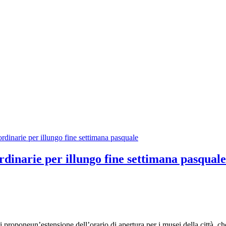
rdinarie per illungo fine settimana pasquale
 proponeun’estensione dell’orario di apertura per i musei della città, c