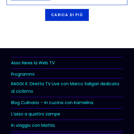
CARICA DI PIÙ
Asso News la Web TV
Programmi
RAGGI X: Diretta TV Live con Marco Saligari dedicata
al ciclismo
Blog Culinario – In cucina con Kamelina
L’asso a quattro zampe
In viaggio con Mattia