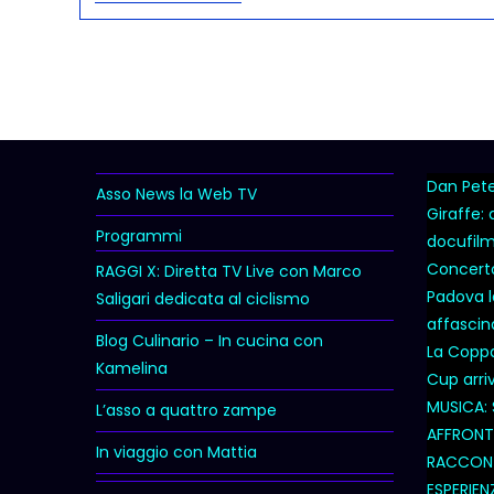
Dan Peter
Asso News la Web TV
Giraffe:
Programmi
docufil
Concert
RAGGI X: Diretta TV Live con Marco
Padova l
Saligari dedicata al ciclismo
affascina
Blog Culinario – In cucina con
La Coppa 
Kamelina
Cup arri
MUSICA: 
L’asso a quattro zampe
AFFRONTA
In viaggio con Mattia
RACCONT
ESPERIEN