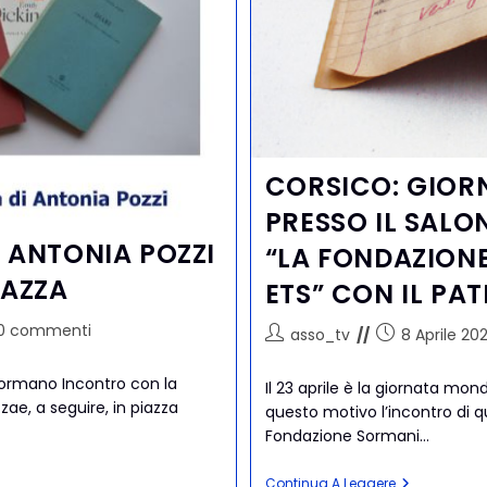
CORSICO: GIOR
PRESSO IL SALO
 ANTONIA POZZI
“LA FONDAZION
MAZZA
ETS” CON IL PA
0 commenti
asso_tv
8 Aprile 20
 Sormano Incontro con la
Il 23 aprile è la giornata mond
ae, a seguire, in piazza
questo motivo l’incontro di qu
Fondazione Sormani…
Continua A Leggere