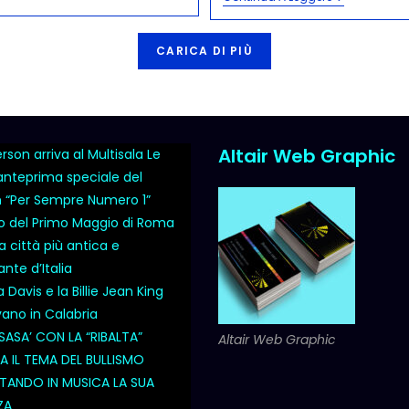
CARICA DI PIÙ
Altair Web Graphic
son arriva al Multisala Le
 anteprima speciale del
m “Per Sempre Numero 1”
o del Primo Maggio di Roma
a città più antica e
nte d’Italia
Davis e la Billie Jean King
vano in Calabria
SASA’ CON LA “RIBALTA”
Altair Web Graphic
 IL TEMA DEL BULLISMO
ANDO IN MUSICA LA SUA
ZA