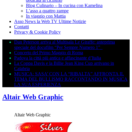
dedicata al ciclismo
Blog Culinario – In cucina con Kamelina
L’asso a quattro zampe
In viaggio con Mattia
Asso News la Web TV Ultime Notizie
Contatti
Privacy & Cookie Policy
Dan Peterson arriva al Multisala Le Giraffe: anteprima
speciale del docufilm “Per Sempre Numero 1”
Concerto del Primo Maggio di Roma
Padova la città più antica e affascinante d’Italia
La Coppa Davis e la Billie Jean King Cup arrivano in
Calabria
MUSICA: SASA’ CON LA “RIBALTA” AFFRONTA IL
TEMA DEL BULLISMO RACCONTANDO IN MUSICA
LA SUA ESPERIENZA
Altair Web Graphic
Altair Web Graphic