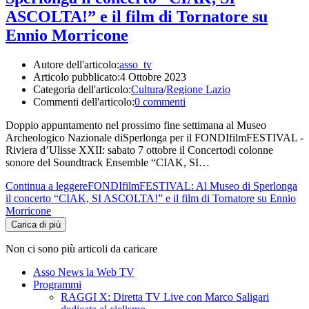
ASCOLTA!” e il film di Tornatore su
Ennio Morricone
Autore dell'articolo:
asso_tv
Articolo pubblicato:
4 Ottobre 2023
Categoria dell'articolo:
Cultura
/
Regione Lazio
Commenti dell'articolo:
0 commenti
Doppio appuntamento nel prossimo fine settimana al Museo
Archeologico Nazionale diSperlonga per il FONDIfilmFESTIVAL -
Riviera d’Ulisse XXII: sabato 7 ottobre il Concertodi colonne
sonore del Soundtrack Ensemble “CIAK, SI…
Continua a leggere
FONDIfilmFESTIVAL: Al Museo di Sperlonga
il concerto “CIAK, SI ASCOLTA!” e il film di Tornatore su Ennio
Morricone
Carica di più
Non ci sono più articoli da caricare
Asso News la Web TV
Programmi
RAGGI X: Diretta TV Live con Marco Saligari