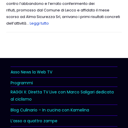
contro l’abbandono e l’errato conferimento dei
rifiuti, promosso dal Comune di Lecco e affidato il mese
scorso ad Alma Sicurezza Srl, arrivano i primi risultati concreti
dell’attività…
Leggi tutto
Asso News la Web TV
Programmi
RAGGI X: Diretta TV Live con Marco Saligari dedicata
al ciclismo
Blog Culinario – In cucina con Kamelina
L’asso a quattro zampe