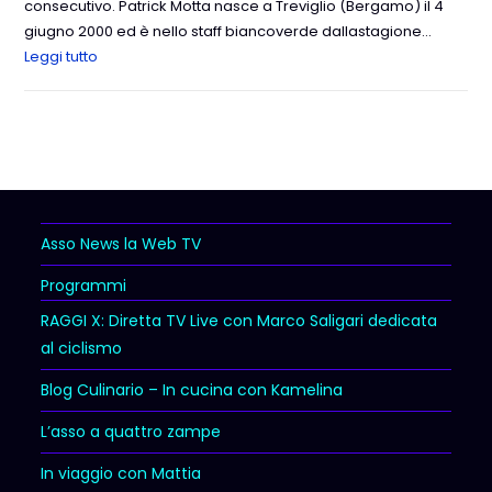
consecutivo. Patrick Motta nasce a Treviglio (Bergamo) il 4
giugno 2000 ed è nello staff biancoverde dallastagione…
Leggi tutto
Asso News la Web TV
Programmi
RAGGI X: Diretta TV Live con Marco Saligari dedicata
al ciclismo
Blog Culinario – In cucina con Kamelina
L’asso a quattro zampe
In viaggio con Mattia