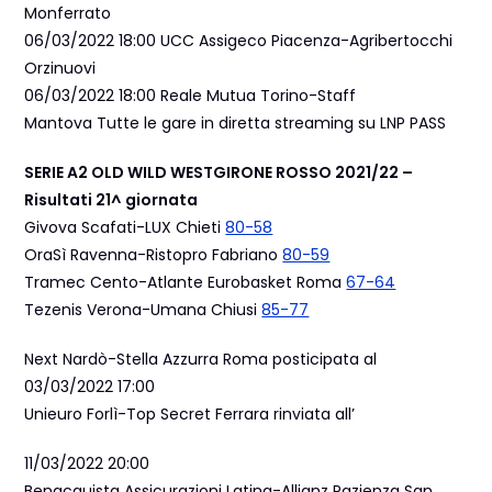
Monferrato
06/03/2022 18:00 UCC Assigeco Piacenza-Agribertocchi
Orzinuovi
06/03/2022 18:00 Reale Mutua Torino-Staff
Mantova Tutte le gare in diretta streaming su LNP PASS
SERIE A2 OLD WILD WEST
GIRONE ROSSO 2021/22 –
Risultati 21^
giornata
Givova Scafati-LUX Chieti
80-58
OraSì Ravenna-Ristopro Fabriano
80-59
Tramec Cento-Atlante Eurobasket Roma
67-64
Tezenis Verona-Umana Chiusi
85-77
Next Nardò-Stella Azzurra Roma posticipata al
03/03/2022 17:00
Unieuro Forlì-Top Secret Ferrara rinviata all’
11/03/2022 20:00
Benacquista Assicurazioni Latina-Allianz Pazienza San