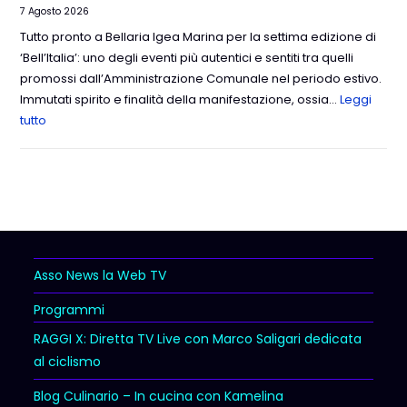
7 Agosto 2026
Tutto pronto a Bellaria Igea Marina per la settima edizione di
‘Bell’Italia’: uno degli eventi più autentici e sentiti tra quelli
promossi dall’Amministrazione Comunale nel periodo estivo.
Immutati spirito e finalità della manifestazione, ossia…
Leggi
tutto
Asso News la Web TV
Programmi
RAGGI X: Diretta TV Live con Marco Saligari dedicata
al ciclismo
Blog Culinario – In cucina con Kamelina