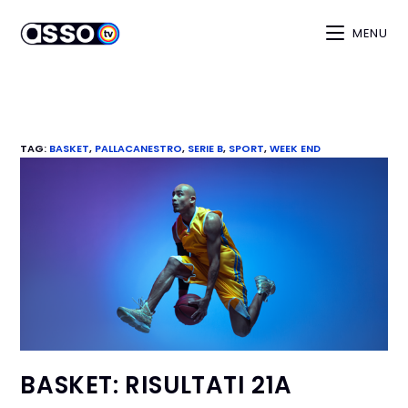
MENU
TAG
:
BASKET
,
PALLACANESTRO
,
SERIE B
,
SPORT
,
WEEK END
BASKET: RISULTATI 21A