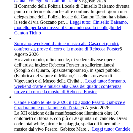
ospita i colleghi del Canton Ticino
5 Agosto 2026
Il Comando della Polizia Locale di Cinisello Balsamo diventa
punto di riferimento anche oltre confine. In questi giorni una
delegazione della Polizia locale del Canton Ticino ha visitato
la sede di via Gozzano per…
Leggi tutto
: Cinisello Balsamo,
modello per la sicurezza: il Comando ospita i colleghi del
Canton Ticino
Sormano, weekend d’arte e musica alla Casa dei quadri:
conferenza, prove di coro e la mostra di Rebecca Forster
5
Agosto 2026
Ho avuto modo, ultimamente, di vedere diverse opere
dell’artista inglese Rebecca Forster in galleriemilanesi
(Scoglio di Quarto, Spaziotemporaneo), in spazi pubblici
(Fabbrica del vapore di Milano,Castello sforzesco di
Vigevano) e al Museo della Civiltà…
Leggi tutto
: Sormano,
weekend d’arte e musica alla Casa dei quadri: conferenza,
prove di coro e la mostra di Rebecca Forster
Candele sotto le Stelle 2026: il 10 agosto Pesaro, Gabicce e
Gradara unite per la notte dell’estate
5 Agosto 2026
La XII edizione della manifestazione illuminerà oltre 10
chilometri di litorale, con più di 20 quintali di candele. Dress
code total white, picnic in spiaggia, spettacoli itineranti e
musica dal vivo Pesaro, Gabicce Mare…
Leggi tutto
: Candele