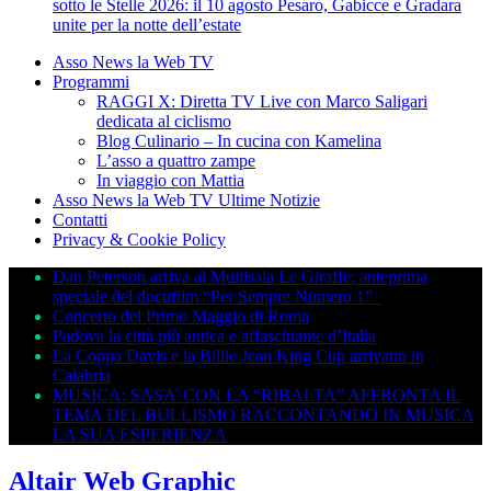
sotto le Stelle 2026: il 10 agosto Pesaro, Gabicce e Gradara
unite per la notte dell’estate
Asso News la Web TV
Programmi
RAGGI X: Diretta TV Live con Marco Saligari
dedicata al ciclismo
Blog Culinario – In cucina con Kamelina
L’asso a quattro zampe
In viaggio con Mattia
Asso News la Web TV Ultime Notizie
Contatti
Privacy & Cookie Policy
Dan Peterson arriva al Multisala Le Giraffe: anteprima
speciale del docufilm “Per Sempre Numero 1”
Concerto del Primo Maggio di Roma
Padova la città più antica e affascinante d’Italia
La Coppa Davis e la Billie Jean King Cup arrivano in
Calabria
MUSICA: SASA’ CON LA “RIBALTA” AFFRONTA IL
TEMA DEL BULLISMO RACCONTANDO IN MUSICA
LA SUA ESPERIENZA
Altair Web Graphic