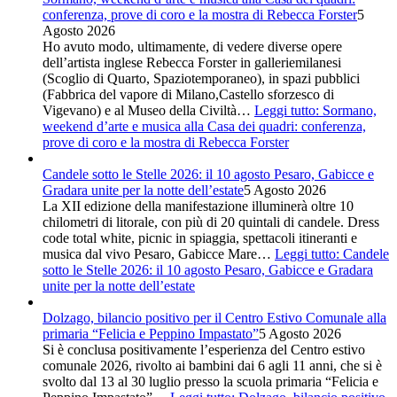
conferenza, prove di coro e la mostra di Rebecca Forster
5
Agosto 2026
Ho avuto modo, ultimamente, di vedere diverse opere
dell’artista inglese Rebecca Forster in galleriemilanesi
(Scoglio di Quarto, Spaziotemporaneo), in spazi pubblici
(Fabbrica del vapore di Milano,Castello sforzesco di
Vigevano) e al Museo della Civiltà…
Leggi tutto
: Sormano,
weekend d’arte e musica alla Casa dei quadri: conferenza,
prove di coro e la mostra di Rebecca Forster
Candele sotto le Stelle 2026: il 10 agosto Pesaro, Gabicce e
Gradara unite per la notte dell’estate
5 Agosto 2026
La XII edizione della manifestazione illuminerà oltre 10
chilometri di litorale, con più di 20 quintali di candele. Dress
code total white, picnic in spiaggia, spettacoli itineranti e
musica dal vivo Pesaro, Gabicce Mare…
Leggi tutto
: Candele
sotto le Stelle 2026: il 10 agosto Pesaro, Gabicce e Gradara
unite per la notte dell’estate
Dolzago, bilancio positivo per il Centro Estivo Comunale alla
primaria “Felicia e Peppino Impastato”
5 Agosto 2026
Si è conclusa positivamente l’esperienza del Centro estivo
comunale 2026, rivolto ai bambini dai 6 agli 11 anni, che si è
svolto dal 13 al 30 luglio presso la scuola primaria “Felicia e