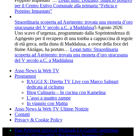
Peppino Impastato”…
Leggi tutto
: Dolzago, bilancio positivo
per il Centro Estivo Comunale alla primaria “Felicia e
Peppino Impastato”
Straordinaria scoperta ad Agrigento: trovata una moneta d’oro
siracusana del V secolo a.C. a Maddalusa
5 Agosto 2026
Uno scavo d’urgenza, programmato dalla Soprintendenza di
Agrigento per il recupero di una tomba a cappuccina di tegole
di età greca, nella duna di Maddalusa, a ovest della foce del
fiume Akrágas, ha portato…
Leggi tutto
: Straordinaria
scoperta ad Agrigento: trovata una moneta d’oro siracusana
del V secolo a.C. a Maddalusa
Asso News la Web TV
Programmi
RAGGI X: Diretta TV Live con Marco Saligari
dedicata al ciclismo
Blog Culinario – In cucina con Kamelina
L’asso a quattro zampe
In viaggio con Mattia
Asso News la Web TV Ultime Notizie
Contatti
Privacy & Cookie Policy
Dan Peterson arriva al Multisala Le Giraffe: anteprima
speciale del docufilm “Per Sempre Numero 1”