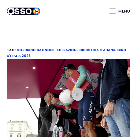
MENU
TAG
:
CORDIANO DAGNONI
,
FEDERAZIONE CICLISTICA ITALIANA
,
GIRO
D'ITALIA 2026