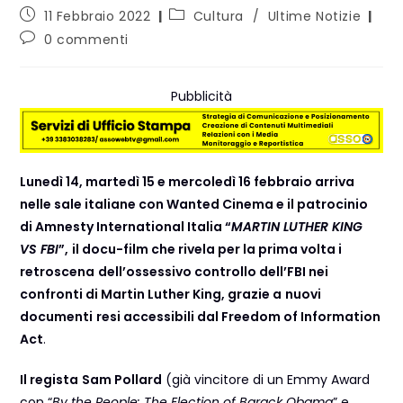
11 Febbraio 2022
Cultura
/
Ultime Notizie
0 commenti
Pubblicità
Lunedì 14, martedì 15 e mercoledì 16 febbraio arriva
nelle sale italiane con Wanted Cinema e il patrocinio
di Amnesty International Italia “
MARTIN LUTHER KING
VS FBI
”,
il docu-film che rivela per la prima volta i
retroscena
dell’ossessivo controllo dell’FBI nei
confronti di Martin Luther King, grazie a
nuovi
documenti
resi accessibili dal Freedom of Information
Act
.
Il regista
Sam Pollard
(già vincitore di un Emmy Award
con “
By the People: The Election of Barack Obama
” e