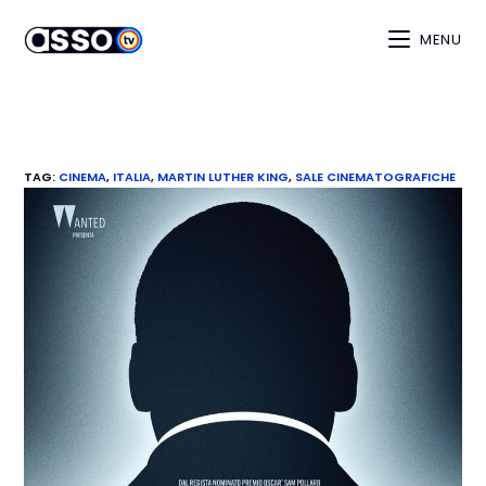
MENU
TAG
:
CINEMA
,
ITALIA
,
MARTIN LUTHER KING
,
SALE CINEMATOGRAFICHE