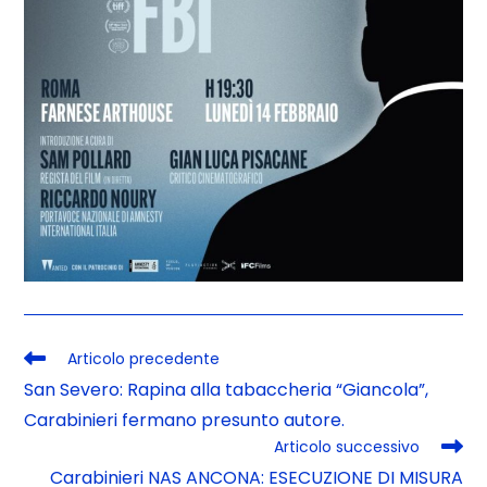
Articolo precedente
San Severo: Rapina alla tabaccheria “Giancola”,
Carabinieri fermano presunto autore.
Articolo successivo
Carabinieri NAS ANCONA: ESECUZIONE DI MISURA