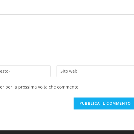
Inserisci
l'URL
del
ser per la prossima volta che commento.
sito
web
(facoltativo)