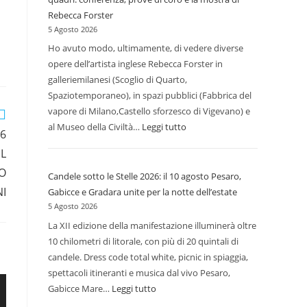
per
Rebecca Forster
la
5 Agosto 2026
sicurezza:
Ho avuto modo, ultimamente, di vedere diverse
il
opere dell’artista inglese Rebecca Forster in
Comando
galleriemilanesi (Scoglio di Quarto,
ospita
Spaziotemporaneo), in spazi pubblici (Fabbrica del
i
vapore di Milano,Castello sforzesco di Vigevano) e
colleghi
al Museo della Civiltà…
Leggi tutto
:
16
del
Sormano,
EL
Canton
weekend
IO
Ticino
Candele sotto le Stelle 2026: il 10 agosto Pesaro,
d’arte
NI
Gabicce e Gradara unite per la notte dell’estate
e
5 Agosto 2026
musica
La XII edizione della manifestazione illuminerà oltre
alla
10 chilometri di litorale, con più di 20 quintali di
Casa
candele. Dress code total white, picnic in spiaggia,
dei
spettacoli itineranti e musica dal vivo Pesaro,
quadri:
Gabicce Mare…
Leggi tutto
:
conferenza,
Candele