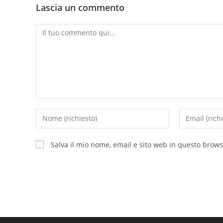
Lascia un commento
Commento
Inserisci
Inserisci
il
il
tuo
tuo
Salva il mio nome, email e sito web in questo brow
nome
indirizzo
o
email
nome
per
utente
commentare
per
commentare