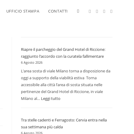
Attiva/disattiva
UFFICIO STAMPA
CONTATTI
la
Riapre il parcheggio del Grand Hotel di Riccione:
ricerca
raggiunto l’accordo con la curatela fallimentare
6 Agosto 2026
L’area sosta di viale Milano torna a disposizione da
sul
oggi a supporto della viabilità estiva Torna
accessibile alla città l’area di sosta situata nelle
pertinenze del Grand Hotel di Riccione, in viale
Milano al…
Leggi tutto
:
sito
Riapre
il
i
Tra stelle cadenti e Ferragosto: Cervia entra nella
parcheggio
web
sua settimana più calda
del
6 Agosto 2026