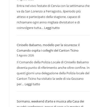
Grand
Entra nel vivo l’estate di Cervia con la settimana che
Hotel
va da San Lorenzo a Ferragosto, ilperiodo più
di
atteso e partecipato della stagione, capace di
Riccione:
richiamare ogni anno migliaia divisitatori e di
raggiunto
coinvolgere tutta…
Leggi tutto
:
l’accordo
Tra
con
stelle
la
Cinisello Balsamo, modello per la sicurezza: il
cadenti
curatela
Comando ospita i colleghi del Canton Ticino
e
fallimentare
5 Agosto 2026
Ferragosto:
Il Comando della Polizia Locale di Cinisello Balsamo
Cervia
diventa punto di riferimento anche oltre confine. In
entra
questi giorni una delegazione della Polizia locale del
nella
Canton Ticino ha visitato la sede di via Gozzano
sua
per…
Leggi tutto
:
settimana
Cinisello
più
Balsamo,
calda
Sormano, weekend d’arte e musica alla Casa dei
modello
quadri: conferenza, prove di coro e la mostra di