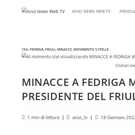
Salta
al
ASSO NEWS WEB TV
PRODUZ
contenuto
TAG
:
FEDRIGA
,
FRIULI
,
MINACCE
,
MOVIMENTO 5 STELLE
Cristian S
MINACCE A FEDRIGA M
PRESIDENTE DEL FRIU
Tempo
Autore
Articolo
1 min di lettura
asso_tv
18 Gennaio 202
di
dell'articolo:
pubblicato:
lettura: