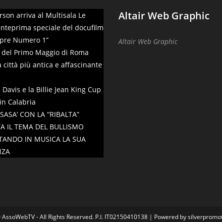
Altair Web Graphic
son arriva al Multisala Le
anteprima speciale del docufilm
mpre Numero 1”
Altair Web Graphic
 del Primo Maggio di Roma
 città più antica e affascinante
Davis e la Billie Jean King Cup
in Calabria
SASA’ CON LA “RIBALTA”
A IL TEMA DEL BULLISMO
ANDO IN MUSICA LA SUA
NZA
 AssoWebTV - All Rights Reserved. P.I. IT02150410138
|
Powered by silverpromot