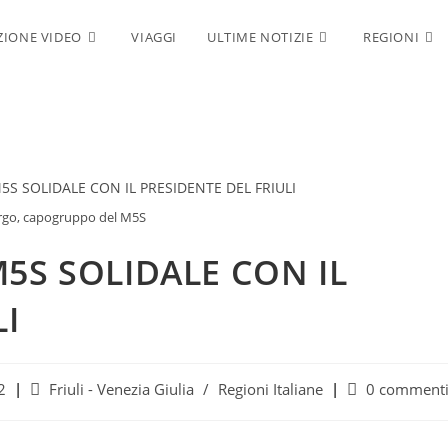
IONE VIDEO
VIAGGI
ULTIME NOTIZIE
REGIONI
ergo, capogruppo del M5S
5S SOLIDALE CON IL
LI
Categoria
Commenti
2
Friuli - Venezia Giulia
/
Regioni Italiane
0 comment
dell'articolo:
dell'articolo: