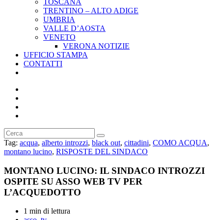
TOSCANA
TRENTINO – ALTO ADIGE
UMBRIA
VALLE D’AOSTA
VENETO
VERONA NOTIZIE
UFFICIO STAMPA
CONTATTI
Attiva/disattiva
la
ricerca
sul
sito
web
Cerca
nel
Tag
:
acqua
,
alberto introzzi
,
black out
,
cittadini
,
COMO ACQUA
,
sito
montano lucino
,
RISPOSTE DEL SINDACO
web
MONTANO LUCINO: IL SINDACO INTROZZI
OSPITE SU ASSO WEB TV PER
L’ACQUEDOTTO
Tempo
1 min di lettura
di
Autore
asso_tv