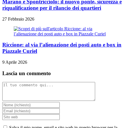
Marano e Spontricciolo: il nuovo ponte, sicurezza e
riqualificazione per il rilancio dei quartieri
27 Febbraio 2026
Riccione: al via l’alienazione dei posti auto e box in
Piazzale Curiel
9 Aprile 2026
Lascia un commento
Commento
Inserisci
il
Inserisci
tuo
il
Inserisci
nome
tuo
l'URL
o
indirizzo
del
Salva il mio nome, email e sito web in questo browser per la