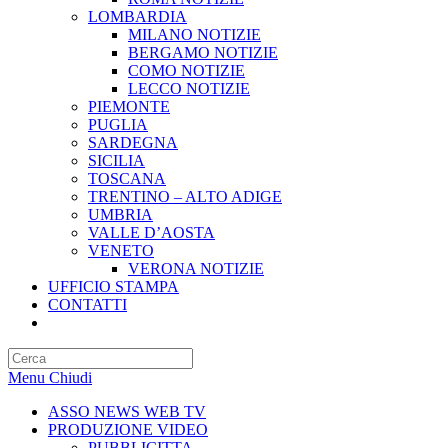
LOMBARDIA
MILANO NOTIZIE
BERGAMO NOTIZIE
COMO NOTIZIE
LECCO NOTIZIE
PIEMONTE
PUGLIA
SARDEGNA
SICILIA
TOSCANA
TRENTINO – ALTO ADIGE
UMBRIA
VALLE D’AOSTA
VENETO
VERONA NOTIZIE
UFFICIO STAMPA
CONTATTI
Attiva/disattiva
la
Press
ricerca
Escape
sul
Menu
Chiudi
to
sito
close
web
ASSO NEWS WEB TV
the
PRODUZIONE VIDEO
search
PUBBLICITTA