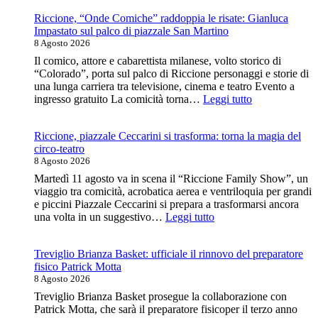
abbandonati
Riccione, “Onde Comiche” raddoppia le risate: Gianluca
a
Impastato sul palco di piazzale San Martino
Lecco:
8 Agosto 2026
scattano
le
Il comico, attore e cabarettista milanese, volto storico di
prime
“Colorado”, porta sul palco di Riccione personaggi e storie di
multe
una lunga carriera tra televisione, cinema e teatro Evento a
con
:
ingresso gratuito La comicità torna…
Leggi tutto
la
Riccione,
nuova
“Onde
videosorveglianza!
Riccione, piazzale Ceccarini si trasforma: torna la magia del
Comiche”
circo-teatro
raddoppia
8 Agosto 2026
le
risate:
Martedì 11 agosto va in scena il “Riccione Family Show”, un
Gianluca
viaggio tra comicità, acrobatica aerea e ventriloquia per grandi
Impastato
e piccini Piazzale Ceccarini si prepara a trasformarsi ancora
sul
:
una volta in un suggestivo…
Leggi tutto
palco
Riccione,
di
piazzale
piazzale
Treviglio Brianza Basket: ufficiale il rinnovo del preparatore
Ceccarini
San
fisico Patrick Motta
si
Martino
8 Agosto 2026
trasforma:
torna
Treviglio Brianza Basket prosegue la collaborazione con
la
Patrick Motta, che sarà il preparatore fisicoper il terzo anno