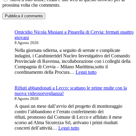
nome
email
sito
prossima volta che commento.
utente
per
web
per
commentare
(facoltativo)
commentare
Omicidio Nicola Musiani a Pinarella di Cervia: fermati quattro
giovani
8 Agosto 2026
Nella giornata odierna, a seguito di serrate e complicate
indagini, i Carabinieridel Nucleo Investigativo del Comando
Provinciale di Ravenna, incollaborazione con i colleghi della
Compagnia di Cervia – Milano Marittima,sotto il
:
coordinamento della Procura…
Leggi tutto
Omicidio
Nicola
Rifiuti abbandonati a Lecco: scattano le prime multe con la
Musiani
nuova videosorveglianza!
a
8 Agosto 2026
Pinarella
di
A quasi un mese dall’avvio del progetto di monitoraggio
Cervia:
contro l’abbandono e l’errato conferimento dei
fermati
rifiuti, promosso dal Comune di Lecco e affidato il mese
quattro
scorso ad Alma Sicurezza Srl, arrivano i primi risultati
giovani
:
concreti dell’attività…
Leggi tutto
Rifiuti