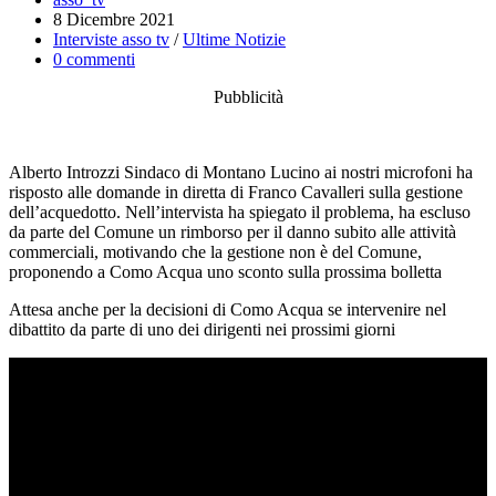
lettura:
dell'articolo:
Articolo
8 Dicembre 2021
pubblicato:
Categoria
Interviste asso tv
/
Ultime Notizie
dell'articolo:
Commenti
0 commenti
dell'articolo:
Pubblicità
Alberto Introzzi Sindaco di Montano Lucino ai nostri microfoni ha
risposto alle domande in diretta di Franco Cavalleri sulla gestione
dell’acquedotto. Nell’intervista ha spiegato il problema, ha escluso
da parte del Comune un rimborso per il danno subito alle attività
commerciali, motivando che la gestione non è del Comune,
proponendo a Como Acqua uno sconto sulla prossima bolletta
Attesa anche per la decisioni di Como Acqua se intervenire nel
dibattito da parte di uno dei dirigenti nei prossimi giorni