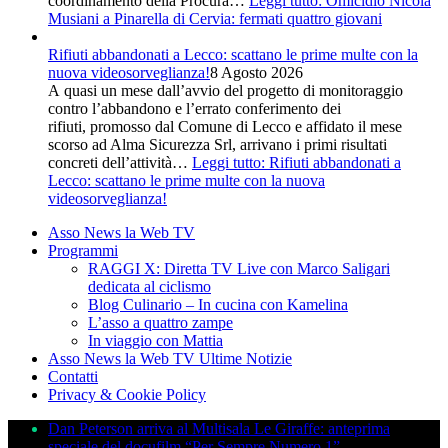
coordinamento della Procura…
Leggi tutto
: Omicidio Nicola
Musiani a Pinarella di Cervia: fermati quattro giovani
Rifiuti abbandonati a Lecco: scattano le prime multe con la
nuova videosorveglianza!
8 Agosto 2026
A quasi un mese dall’avvio del progetto di monitoraggio
contro l’abbandono e l’errato conferimento dei
rifiuti, promosso dal Comune di Lecco e affidato il mese
scorso ad Alma Sicurezza Srl, arrivano i primi risultati
concreti dell’attività…
Leggi tutto
: Rifiuti abbandonati a
Lecco: scattano le prime multe con la nuova
videosorveglianza!
Asso News la Web TV
Programmi
RAGGI X: Diretta TV Live con Marco Saligari
dedicata al ciclismo
Blog Culinario – In cucina con Kamelina
L’asso a quattro zampe
In viaggio con Mattia
Asso News la Web TV Ultime Notizie
Contatti
Privacy & Cookie Policy
Dan Peterson arriva al Multisala Le Giraffe: anteprima
speciale del docufilm “Per Sempre Numero 1”