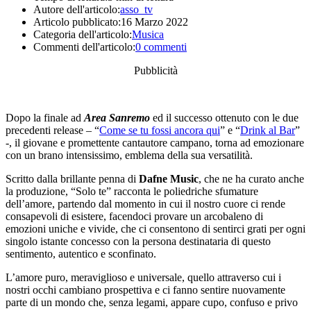
Autore dell'articolo:
asso_tv
Articolo pubblicato:
16 Marzo 2022
Categoria dell'articolo:
Musica
Commenti dell'articolo:
0 commenti
Pubblicità
Dopo la finale ad
Area Sanremo
ed il successo ottenuto con le due
precedenti release – “
Come se tu fossi ancora qui
” e “
Drink al Bar
”
-, il giovane e promettente cantautore campano, torna ad emozionare
con un brano intensissimo, emblema della sua versatilità.
Scritto dalla brillante penna di
Dafne Music
, che ne ha curato anche
la produzione, “Solo te” racconta le poliedriche sfumature
dell’amore, partendo dal momento in cui il nostro cuore ci rende
consapevoli di esistere, facendoci provare un arcobaleno di
emozioni uniche e vivide, che ci consentono di sentirci grati per ogni
singolo istante concesso con la persona destinataria di questo
sentimento, autentico e sconfinato.
L’amore puro, meraviglioso e universale, quello attraverso cui i
nostri occhi cambiano prospettiva e ci fanno sentire nuovamente
parte di un mondo che, senza legami, appare cupo, confuso e privo