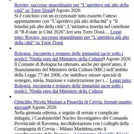
Rovigo, successo straordinario per “L’aperitivo più alto della
città” su Torre Donà
9 Agosto 2026
Si è concluso con un eccezionale tutto esaurito l’atteso
appuntamento con “L’aperitivo più alto dellacittà” e “Il
brindisi più alto della città”. L’iniziativa inserita nel cartellone
di “R-Estate in Città 2026”.Ieri sera Torre Donà…
Leggi
tutto
: Rovigo, successo straordinario per “L’aperitivo più alto
della città” su Torre Donà
Bologna, riscoperta e restauro delle immagini sacre sotto i
portici: 70mila euro dal Ministero della Cultura
9 Agosto 2026
Il Comune di Bologna ha ottenuto, anche per quest’anno, il
finanziamento del Ministero della Cultura (MiC) nell’ambito
della Legge 77 del 2006, che stabilisce misure speciali di
sostegno, tutela, fruizione e valorizzazione per i…
Leggi tutto
:
Bologna, riscoperta e restauro delle immagini sacre sotto i
portici: 70mila euro dal Ministero della Cultura
Omicidio Nicola Musiani a Pinarella di Cervia: fermati quattro
giovani
8 Agosto 2026
Nella giornata odierna, a seguito di serrate e complicate
indagini, i Carabinieridel Nucleo Investigativo del Comando
Provinciale di Ravenna, incollaborazione con i colleghi della
Compagnia di Cervia – Milano Marittima,sotto il