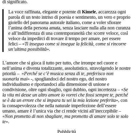
di significato.
La voce raffinata, elegante e potente di
Kimele
, accarezza ogni
parola di un testo intriso di poesia e sentimento, un vero e proprio
gioiello del panorama autorale italiano, come a voler sfiorare
l’anima della persona amata, senza lasciare nulla alla non curanza
e all’indifferenza di una contemporaneità che scorre veloce, così
veloce da impedirci di trovare il tempo per amare, per essere
felici – «
Ti inseguo come si insegue la felicità, come si rincorre
un’ultima possibilità
».
L’amore che si gioca il tutto per tutto, che irrompe nel cuore e
nell’anima e diventa totalizzante, assolutistico, stravolgendo le nostre
priorità – «
Perché se c’è musica senza di te, preferisco non
suonarla mai
» -, spogliandoci del nostro ego, del nostro
individualismo e riportandoci alla dimensione di unione e
condivisione, oltre ogni sbaglio, ogni dubbio, ogni incertezza – «
Se
la vita mi desse un altro amore io vorrei che fossi sempre te, perché
se è da un errore che si impara tu sei la mia lezione preferita
», con
la consapevolezza che nella naturale imperfezione dell’essere
umano, amare è l’unica via che ci rende vicini all’ineccepibile –
«
Non prometto di non sbagliare, ma prometto di amare solo te solo
te
».
Pubblicità