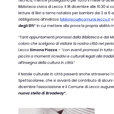
tecnica, mentre proseguono per tutto il mese di dicemb
Biblioteca civica di Lecco. Il 18 dicembre alle 10.30 si co
letture di libri a tema natalizio per bambini dai 3 ai 
obbligatoria all’indirizzo
biblioteca@comune.lecco.it
o 
degli Elfi”
in cui mettere alla prova la propria abilità m
“
Tanti appuntamenti promossi dalla Biblioteca e dai M
coloro che scelgono di visitare la nostra città nel perio
Lecco
Simona Piazza
– “
con eventi promossi in tutta
piccini a momenti ricreativi e culturali legati alla tra
all’insegna della cultura in città.
“
Il Natale culturale in città passerà anche attraverso l 
Spettacolaree, che si avvarrà del contributo di alcuni 
dicembre l’associazione e il Comune di Lecco augurer
nuova stella di Broadway”.