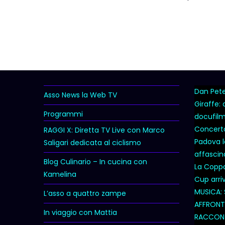
Dan Peter
Asso News la Web TV
Giraffe:
Programmi
docufil
Concert
RAGGI X: Diretta TV Live con Marco
Padova l
Saligari dedicata al ciclismo
affascina
Blog Culinario – In cucina con
La Coppa 
Kamelina
Cup arri
MUSICA: 
L’asso a quattro zampe
AFFRONTA
In viaggio con Mattia
RACCONT