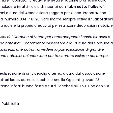
re i laboratori creativi e le letture natalizie promosse dalla
ncluderà infatti il ciclo di incontri con
“Libri sotto l’albero”
,
6 anni a cura dell’Associazione Leggere per Gioco. Prenotazione
al numero 0341 481120. Sarà inoltre sempre attivo il
“Laborator
anuale e la propria creatività per realizzare decorazioni natalizie
usei del Comune di Lecco per accompagnare i nostri cittadini e
do natalizio
” – commenta l’Assessore alla Cultura del Comune d
 sicurezza che potranno vedere la partecipazione di grandi e
dizione natalizia: un’occasione per trascorrere insieme del tempo
realizzazione di un videoclip a tema, a cura dall’associazione
attori locali, come la lecchese Ancilla Oggioni: giovedì 23
anno infatti buone feste a tutti i lecchesi su YouTube con
“La
Pubblicità