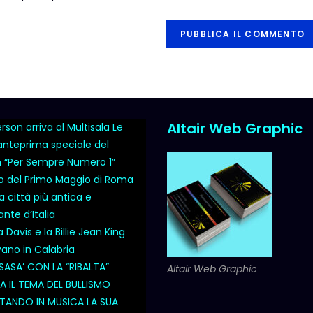
Altair Web Graphic
son arriva al Multisala Le
 anteprima speciale del
m “Per Sempre Numero 1”
o del Primo Maggio di Roma
a città più antica e
nte d’Italia
Davis e la Billie Jean King
vano in Calabria
SASA’ CON LA “RIBALTA”
Altair Web Graphic
 IL TEMA DEL BULLISMO
ANDO IN MUSICA LA SUA