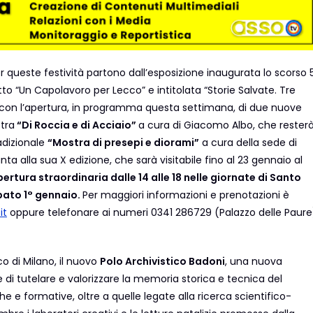
queste festività partono dall’esposizione inaugurata lo scorso 
to “Un Capolavoro per Lecco” e intitolata “Storie Salvate. Tre
 con l’apertura, in programma questa settimana, di due nuove
stra
“Di Roccia e di Acciaio”
a cura di Giacomo Albo, che rester
radizionale
“Mostra di presepi e diorami”
a cura della sede di
nta alla sua X edizione, che sarà visitabile fino al 23 gennaio al
ertura straordinaria dalle 14 alle 18 nelle giornate di Santo
ato 1° gennaio.
Per maggiori informazioni e prenotazioni è
it
oppure telefonare ai numeri 0341 286729 (Palazzo delle Paure
co di Milano, il nuovo
Polo Archivistico Badoni
, una nuova
e di tutelare e valorizzare la memoria storica e tecnica del
he e formative, oltre a quelle legate alla ricerca scientifico-