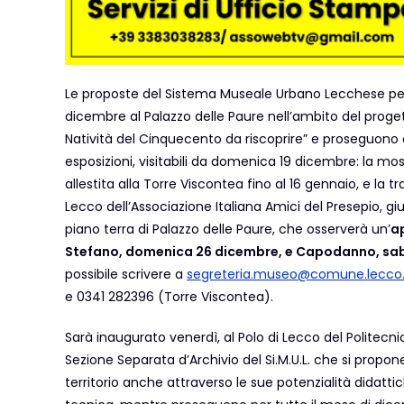
Le proposte del Sistema Museale Urbano Lecchese per 
dicembre al Palazzo delle Paure nell’ambito del proget
Natività del Cinquecento da riscoprire” e proseguono
esposizioni, visitabili da domenica 19 dicembre: la mo
allestita alla Torre Viscontea fino al 16 gennaio, e la t
Lecco dell’Associazione Italiana Amici del Presepio, giu
piano terra di Palazzo delle Paure, che osserverà un’
ap
Stefano, domenica 26 dicembre, e Capodanno, sab
possibile scrivere a
segreteria.museo@comune.lecco.
e 0341 282396 (Torre Viscontea).
Sarà inaugurato venerdì, al Polo di Lecco del Politecni
Sezione Separata d’Archivio del Si.M.U.L. che si propon
territorio anche attraverso le sue potenzialità didattic