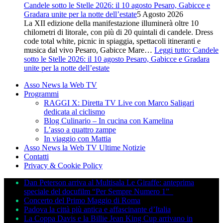
Candele sotto le Stelle 2026: il 10 agosto Pesaro, Gabicce e
Gradara unite per la notte dell’estate
5 Agosto 2026
La XII edizione della manifestazione illuminerà oltre 10
chilometri di litorale, con più di 20 quintali di candele. Dress
code total white, picnic in spiaggia, spettacoli itineranti e
musica dal vivo Pesaro, Gabicce Mare…
Leggi tutto
: Candele
sotto le Stelle 2026: il 10 agosto Pesaro, Gabicce e Gradara
unite per la notte dell’estate
Asso News la Web TV
Programmi
RAGGI X: Diretta TV Live con Marco Saligari
dedicata al ciclismo
Blog Culinario – In cucina con Kamelina
L’asso a quattro zampe
In viaggio con Mattia
Asso News la Web TV Ultime Notizie
Contatti
Privacy & Cookie Policy
Dan Peterson arriva al Multisala Le Giraffe: anteprima
speciale del docufilm “Per Sempre Numero 1”
Concerto del Primo Maggio di Roma
Padova la città più antica e affascinante d’Italia
La Coppa Davis e la Billie Jean King Cup arrivano in