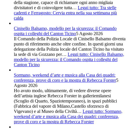
della stagione, capace di richiamare ogni anno migliaia
divisitatori e di coinvolgere tutta…
Leggi tutto
: Tra stelle
cadenti e Ferragosto: Cervia entra nella sua settimana più
calda
Cinisello Balsamo, modello per la sicurezza: il Comando
ospita i colleghi del Canton Ticino
5 Agosto 2026
Il Comando della Polizia Locale di Cinisello Balsamo diventa
punto di riferimento anche oltre confine. In questi giorni una
delegazione della Polizia locale del Canton Ticino ha visitato
la sede di via Gozzano per…
Leggi tutto
: Cinisello Balsamo,
modello per la sicurezza: il Comando ospita i colleghi del
Canton Ticino
Sormano, weekend d’arte e musica alla Casa dei quadri:
conferenza, prove di coro e la mostra di Rebecca Forster
5
Agosto 2026
Ho avuto modo, ultimamente, di vedere diverse opere
dell’artista inglese Rebecca Forster in galleriemilanesi
(Scoglio di Quarto, Spaziotemporaneo), in spazi pubblici
(Fabbrica del vapore di Milano,Castello sforzesco di
Vigevano) e al Museo della Civiltà…
Leggi tutto
: Sormano,
weekend d’arte e musica alla Casa dei quadri: conferenza,
prove di coro e la mostra di Rebecca Forster