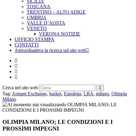
SICILIA
TOSCANA
TRENTINO – ALTO ADIGE
UMBRIA
VALLE D’AOSTA
VENETO
VERONA NOTIZIE
UFFICIO STAMPA
CONTATTI
Attiva/disattiva la ricerca sul sito web
Cerca nel sito web
Tag
:
Armani Exchange
,
basket
,
Eurolega
,
LBA
,
milano
,
Olimpia
Milano
OLIMPIA MILANO; LE CONDIZIONI E I
PROSSIMI IMPEGNI