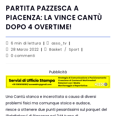
PARTITA PAZZESCA A
PIACENZA: LA VINCE CANTÙ
DOPO 4 OVERTIME!
6 min di lettura
asso_tv
28 Marzo 2022
Basket
/
Sport
0 commenti
Pubblicità
Una Cantù stanca e incerottata a causa di diversi
problemi fisici ma comunque stoica e audace,
riesce a ottenere due punti pesantissimi sul parquet del
“PalaBakery” di Piacenza nel 24° turno di