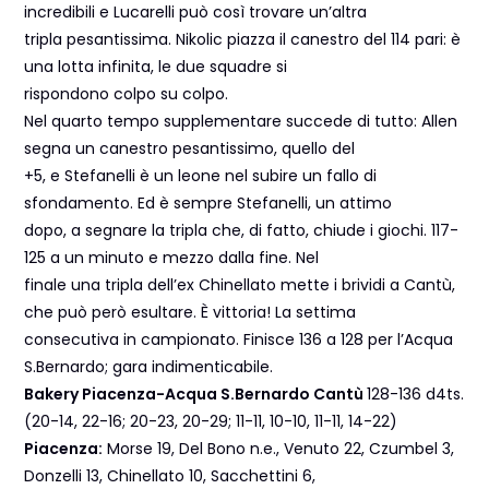
incredibili e Lucarelli può così trovare un’altra
tripla pesantissima. Nikolic piazza il canestro del 114 pari: è
una lotta infinita, le due squadre si
rispondono colpo su colpo.
Nel quarto tempo supplementare succede di tutto: Allen
segna un canestro pesantissimo, quello del
+5, e Stefanelli è un leone nel subire un fallo di
sfondamento. Ed è sempre Stefanelli, un attimo
dopo, a segnare la tripla che, di fatto, chiude i giochi. 117-
125 a un minuto e mezzo dalla fine. Nel
finale una tripla dell’ex Chinellato mette i brividi a Cantù,
che può però esultare. È vittoria! La settima
consecutiva in campionato. Finisce 136 a 128 per l’Acqua
S.Bernardo; gara indimenticabile.
Bakery Piacenza-Acqua S.Bernardo Cantù
128-136 d4ts.
(20-14, 22-16; 20-23, 20-29; 11-11, 10-10, 11-11, 14-22)
Piacenza:
Morse 19, Del Bono n.e., Venuto 22, Czumbel 3,
Donzelli 13, Chinellato 10, Sacchettini 6,