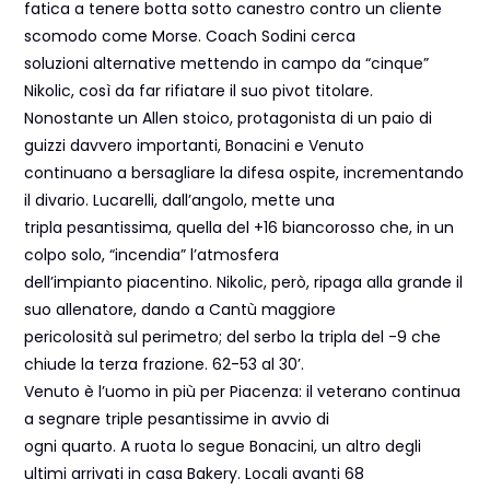
fatica a tenere botta sotto canestro contro un cliente
scomodo come Morse. Coach Sodini cerca
soluzioni alternative mettendo in campo da “cinque”
Nikolic, così da far rifiatare il suo pivot titolare.
Nonostante un Allen stoico, protagonista di un paio di
guizzi davvero importanti, Bonacini e Venuto
continuano a bersagliare la difesa ospite, incrementando
il divario. Lucarelli, dall’angolo, mette una
tripla pesantissima, quella del +16 biancorosso che, in un
colpo solo, “incendia” l’atmosfera
dell’impianto piacentino. Nikolic, però, ripaga alla grande il
suo allenatore, dando a Cantù maggiore
pericolosità sul perimetro; del serbo la tripla del -9 che
chiude la terza frazione. 62-53 al 30’.
Venuto è l’uomo in più per Piacenza: il veterano continua
a segnare triple pesantissime in avvio di
ogni quarto. A ruota lo segue Bonacini, un altro degli
ultimi arrivati in casa Bakery. Locali avanti 68