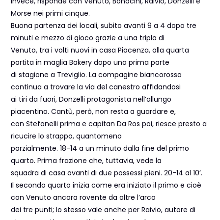
invece, risponde con Venuto, Bonacini, Raivio, Donzelli e
Morse nei primi cinque.
Buona partenza dei locali, subito avanti 9 a 4 dopo tre
minuti e mezzo di gioco grazie a una tripla di
Venuto, tra i volti nuovi in casa Piacenza, alla quarta
partita in maglia Bakery dopo una prima parte
di stagione a Treviglio. La compagine biancorossa
continua a trovare la via del canestro affidandosi
ai tiri da fuori, Donzelli protagonista nell’allungo
piacentino. Cantù, però, non resta a guardare e,
con Stefanelli prima e capitan Da Ros poi, riesce presto a
ricucire lo strappo, quantomeno
parzialmente. 18-14 a un minuto dalla fine del primo
quarto. Prima frazione che, tuttavia, vede la
squadra di casa avanti di due possessi pieni. 20-14 al 10’.
Il secondo quarto inizia come era iniziato il primo e cioè
con Venuto ancora rovente da oltre l’arco
dei tre punti; lo stesso vale anche per Raivio, autore di