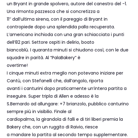
un Bryant in grande spolvero, autore del canestro del -1.
Una rimonta pazzesca che si concretizza a
11’’ dall’ultima sirena, con il pareggio di Bryant in
contropiede dopo una splendida palla recuperata.
L’americano inchioda con una gran schiacciata i punti
dell’82 pari. Settore ospiti in delirio, boato
biancoblù. I quaranta minuti si chiudono così, con le due
squadre in parità. Al “PalaBakery” è
overtime!
I cinque minuti extra meglio non potevano iniziare per
Cantù, con Stefanelli che, dall’angolo, riporta
avanti i canturini dopo praticamente un’intera partita a
inseguire. Super tripla di Allen e adesso è la
S.Bernardo ad allungare: +7 brianzolo, pubblico canturino
sempre più in visibilio. Finale al
cardiopalma, la girandola di falli e di tiri liberi premia la
Bakery che, con un ruggito di Raivio, riesce
a mandare la partita al secondo tempo supplementare.