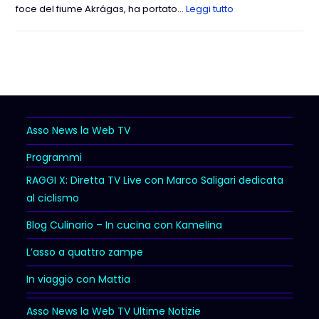
foce del fiume Akrágas, ha portato…
Leggi tutto
Asso News la Web TV
Programmi
RAGGI X: Diretta TV Live con Marco Saligari dedicata
al ciclismo
Blog Culinario – In cucina con Kamelina
L’asso a quattro zampe
In viaggio con Mattia
Asso News la Web TV Ultime Notizie