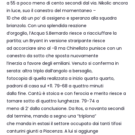
a 55 a poco meno di cento secondi dal via. Nikolic ancora
in luce, suo il canestro del momentaneo –
10 che dà un po’ di ossigeno e speranza alla squadra
brianzola. Con una splendida reazione
d’orgoglio, l’Acqua S.Bernardo riesce a riacciuffare la
partita; un Bryant in versione straripante riesce
ad accorciare sino al -8 ma Chinellato punisce con un
canestro da sotto che sposta nuovamente
l’inerzia a favore degli emiliani. Venuto si conferma in
serata: altra tripla dall’angolo a bersaglio,
fotocopia di quella realizzata a inizio quarto quarto,
padroni di casa sul +11. 79-68 a quattro minuti
dalla fine. Cantù è stoica e con ferocia e merito riesce a
tornare sotto di quattro lunghezze. 79-74 a
meno di 2’ dalla conclusione. Da Ros, a novanta secondi
dal termine, manda a segno una “triplona”
che manda in estasi il settore occupato dai tanti tifosi
canturini giunti a Piacenza. A lui si aggiunge