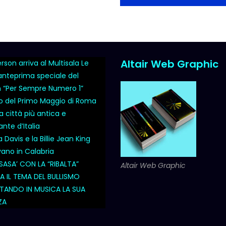
Altair Web Graphic
son arriva al Multisala Le
 anteprima speciale del
m “Per Sempre Numero 1”
o del Primo Maggio di Roma
a città più antica e
nte d’Italia
Davis e la Billie Jean King
vano in Calabria
SASA’ CON LA “RIBALTA”
Altair Web Graphic
 IL TEMA DEL BULLISMO
ANDO IN MUSICA LA SUA
ZA