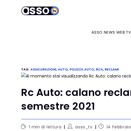
ASSO NEWS WEB T
TAG
:
ASSICURAZIONI
,
AUTO
,
POLIZZA AUTO
,
RCA
,
RECLAMI
Rc Auto: calano recl
semestre 2021
1 min di lettura
asso_tv
14 Febbrai