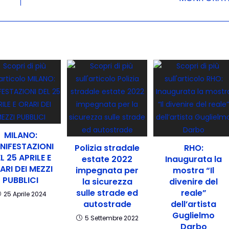
MILANO:
NIFESTAZIONI
Polizia stradale
RHO:
L 25 APRILE E
estate 2022
Inaugurata la
ARI DEI MEZZI
impegnata per
mostra “Il
PUBBLICI
la sicurezza
divenire del
sulle strade ed
reale”
25 Aprile 2024
autostrade
dell’artista
Guglielmo
5 Settembre 2022
Darbo