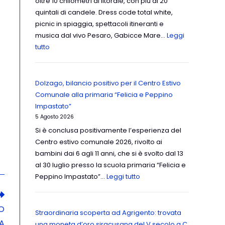
oltre 10 chilometri di litorale, con più di 20
quintali di candele. Dress code total white,
picnic in spiaggia, spettacoli itineranti e
musica dal vivo Pesaro, Gabicce Mare…
Leggi
tutto
Dolzago, bilancio positivo per il Centro Estivo
Comunale alla primaria “Felicia e Peppino
Impastato”
5 Agosto 2026
Si è conclusa positivamente l’esperienza del
Centro estivo comunale 2026, rivolto ai
bambini dai 6 agli 11 anni, che si è svolto dal 13
al 30 luglio presso la scuola primaria “Felicia e
Peppino Impastato”…
Leggi tutto
O
Straordinaria scoperta ad Agrigento: trovata
A
una moneta d’oro siracusana del V secolo a.C.