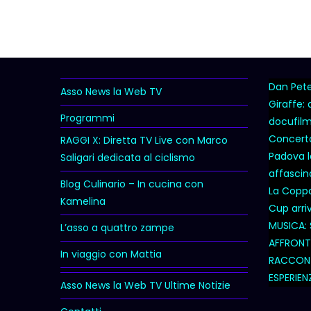
Dan Peter
Asso News la Web TV
Giraffe:
Programmi
docufil
Concert
RAGGI X: Diretta TV Live con Marco
Padova l
Saligari dedicata al ciclismo
affascina
Blog Culinario – In cucina con
La Coppa 
Kamelina
Cup arri
MUSICA: 
L’asso a quattro zampe
AFFRONTA
In viaggio con Mattia
RACCONT
ESPERIEN
Asso News la Web TV Ultime Notizie