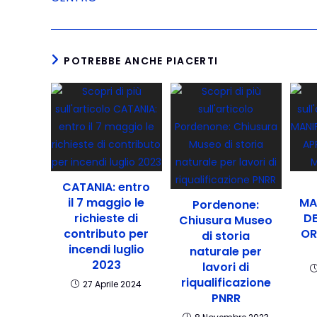
POTREBBE ANCHE PIACERTI
CATANIA: entro
il 7 maggio le
MA
Pordenone:
richieste di
DE
Chiusura Museo
contributo per
OR
di storia
incendi luglio
naturale per
2023
lavori di
riqualificazione
27 Aprile 2024
PNRR