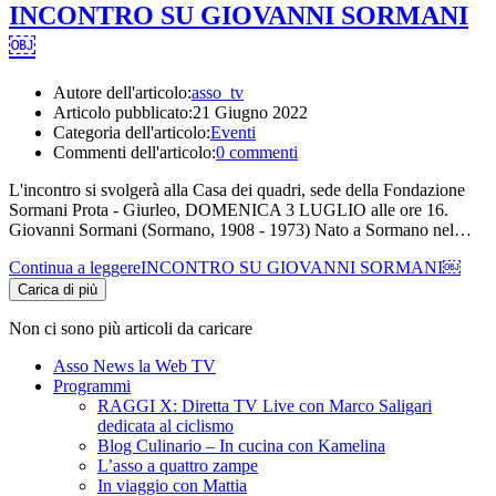
INCONTRO SU GIOVANNI SORMANI
￼
Autore dell'articolo:
asso_tv
Articolo pubblicato:
21 Giugno 2022
Categoria dell'articolo:
Eventi
Commenti dell'articolo:
0 commenti
L'incontro si svolgerà alla Casa dei quadri, sede della Fondazione
Sormani Prota - Giurleo, DOMENICA 3 LUGLIO alle ore 16.
Giovanni Sormani (Sormano, 1908 - 1973) Nato a Sormano nel…
Continua a leggere
INCONTRO SU GIOVANNI SORMANI￼
Carica di più
Non ci sono più articoli da caricare
Asso News la Web TV
Programmi
RAGGI X: Diretta TV Live con Marco Saligari
dedicata al ciclismo
Blog Culinario – In cucina con Kamelina
L’asso a quattro zampe
In viaggio con Mattia