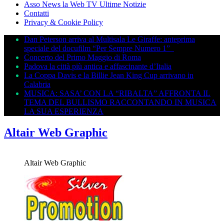
Asso News la Web TV Ultime Notizie
Contatti
Privacy & Cookie Policy
Dan Peterson arriva al Multisala Le Giraffe: anteprima
speciale del docufilm “Per Sempre Numero 1”
Concerto del Primo Maggio di Roma
Padova la città più antica e affascinante d’Italia
La Coppa Davis e la Billie Jean King Cup arrivano in
Calabria
MUSICA: SASA’ CON LA “RIBALTA” AFFRONTA IL
TEMA DEL BULLISMO RACCONTANDO IN MUSICA
LA SUA ESPERIENZA
Altair Web Graphic
Altair Web Graphic