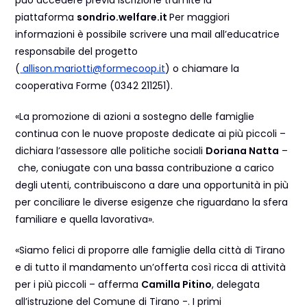
può accedere previa iscrizione tramite la
piattaforma
sondrio.welfare.it
Per maggiori
informazioni è possibile scrivere una mail all’educatrice
responsabile del progetto
(
allison.mariotti@formecoop.it
) o chiamare la
cooperativa Forme (0342 211251).
«La promozione di azioni a sostegno delle famiglie
continua con le nuove proposte dedicate ai più piccoli –
dichiara l’assessore alle politiche sociali
Doriana Natta
–
che, coniugate con una bassa contribuzione a carico
degli utenti, contribuiscono a dare una opportunità in più
per conciliare le diverse esigenze che riguardano la sfera
familiare e quella lavorativa».
«Siamo felici di proporre alle famiglie della città di Tirano
e di tutto il mandamento un’offerta così ricca di attività
per i più piccoli – afferma
Camilla Pitino
, delegata
all’istruzione del Comune di Tirano -. I primi