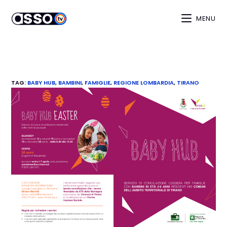
MENU
TAG
:
BABY HUB
,
BAMBINI
,
FAMIGLIE
,
REGIONE LOMBARDIA
,
TIRANO