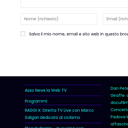
Salva il mio nome, email e sito web in questo b
Dan Peter
Asso News la Web TV
Giraffe:
Programmi
docufil
Concert
RAGGI X: Diretta TV Live con Marco
Padova l
Saligari dedicata al ciclismo
affascina