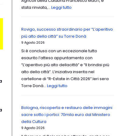
Agricoli della Calabria Francesco Macrì, è
stata rinviata,…
Leggi tutto
Rovigo, successo straordinario per “L’aperitivo
più alto della città” su Torre Donà
9 Agosto 2026
Si è concluso con un eccezionale tutto
esaurito l’atteso appuntamento con
“L’aperitivo più alto dellacittà” e “Il brindisi più
alto della città”. L’iniziativa inserita nel
cartellone di “R-Estate in Città 2026”.Ieri sera
a
Torre Donà…
Leggi tutto
Bologna, riscoperta e restauro delle immagini
a
sacre sotto i portici: 70mila euro dal Ministero
della Cultura
9 Agosto 2026