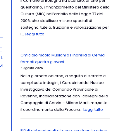
Il Comune di Bologna ha ottenuto, anche per
quest’anno, il finanziamento del Ministero della
Cultura (MiC) nell’ambito della Legge 77 del
2006, che stabilisce misure speciali di
sostegno, tutela, fruizione e valorizzazione per
i…
Leggi tutto
Omicidio Nicola Musiani a Pinarella di Cervia:
L
fermati quattro giovani
M
8 Agosto 2026
Nella giornata odierna, a seguito di serrate e
complicate indagini, i Carabinieridel Nucleo
Investigativo del Comando Provinciale di
Ravenna, incollaborazione con i colleghi della
Compagnia di Cervia – Milano Marittima,sotto
il coordinamento della Procura…
Leggi tutto
Rifiuti abbandonati a Lecco: scattano le prime