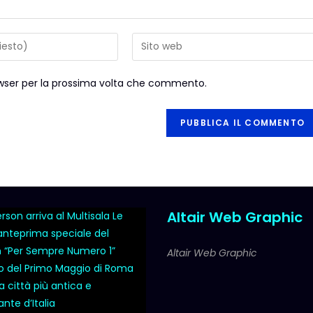
rowser per la prossima volta che commento.
Altair Web Graphic
son arriva al Multisala Le
 anteprima speciale del
m “Per Sempre Numero 1”
Altair Web Graphic
o del Primo Maggio di Roma
a città più antica e
nte d’Italia