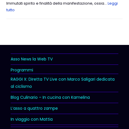
Immutati spirito e finalità della manifestazione, ossia…
Leggi
tutto
Asso News la Web TV
Programmi
RAGGI X: Diretta TV Live con Marco Saligari dedicata
al ciclismo
Blog Culinario – In cucina con Kamelina
L’asso a quattro zampe
In viaggio con Mattia