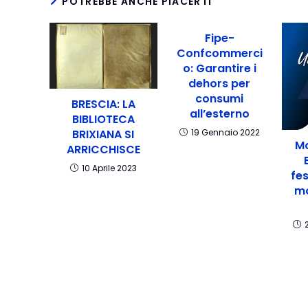
POTREBBE ANCHE PIACERTI
Fipe-
Confcommerci
o: Garantire i
dehors per
consumi
BRESCIA: LA
all’esterno
BIBLIOTECA
19 Gennaio 2022
BRIXIANA SI
Mo
ARRICCHISCE
10 Aprile 2023
fes
mo