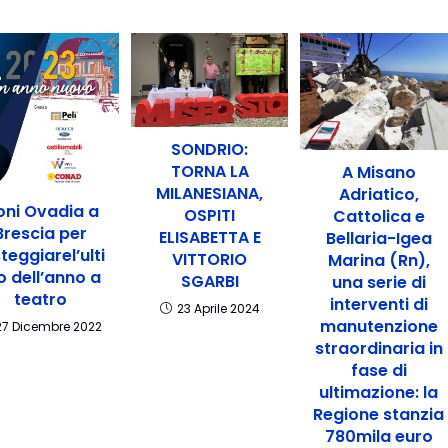
SONDRIO:
TORNA LA
A Misano
MILANESIANA,
Adriatico,
ni Ovadia a
OSPITI
Cattolica e
Brescia per
ELISABETTA E
Bellaria-Igea
teggiarel’ulti
VITTORIO
Marina (Rn),
 dell’anno a
SGARBI
una serie di
teatro
interventi di
23 Aprile 2024
manutenzione
27 Dicembre 2022
straordinaria in
fase di
ultimazione: la
Regione stanzia
780mila euro