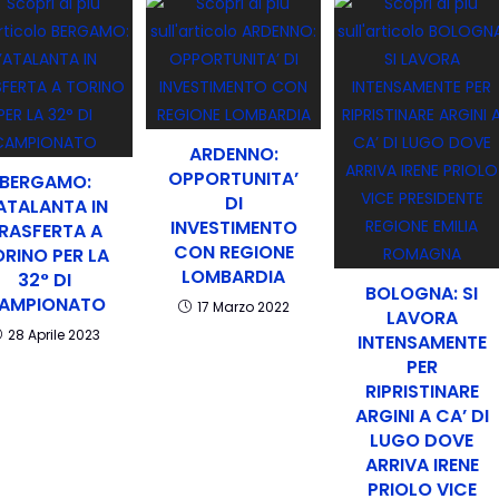
ARDENNO:
OPPORTUNITA’
BERGAMO:
DI
’ATALANTA IN
INVESTIMENTO
RASFERTA A
CON REGIONE
ORINO PER LA
LOMBARDIA
32° DI
BOLOGNA: SI
AMPIONATO
17 Marzo 2022
LAVORA
28 Aprile 2023
INTENSAMENTE
PER
RIPRISTINARE
ARGINI A CA’ DI
LUGO DOVE
ARRIVA IRENE
PRIOLO VICE