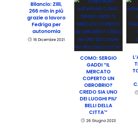
Bilancio: Zilli,
266 mln in piů
grazie a lavoro
Fedriga per
autonomia
16 Dicembre 2021
L
COMO: SERGIO
T
GADDI “IL
T
MERCATO
COPERTO UN
C
OBROBRIO?
CREDO SIA UNO
DEI LUOGHI PIU’
BELLI DELLA
CITTA'”
26 Giugno 2023