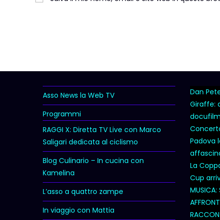
Dan Peter
Asso News la Web TV
Giraffe:
Programmi
docufil
Concert
RAGGI X: Diretta TV Live con Marco
Padova l
Saligari dedicata al ciclismo
affascina
Blog Culinario – In cucina con
La Coppa 
Kamelina
Cup arri
MUSICA: 
L’asso a quattro zampe
AFFRONTA
In viaggio con Mattia
RACCONT