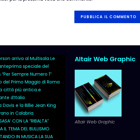
Altair Web Graphic
son arriva al Multisala Le
 anteprima speciale del
m “Per Sempre Numero 1”
o del Primo Maggio di Roma
a città più antica e
nte d’Italia
Davis e la Billie Jean King
vano in Calabria
SASA’ CON LA “RIBALTA”
Altair Web Graphic
 IL TEMA DEL BULLISMO
ANDO IN MUSICA LA SUA