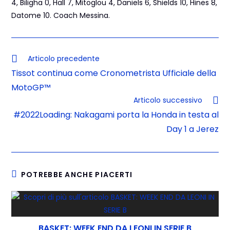
4, Biligha 0, Hall 7, Mitoglou 4, Daniels 6, Shields 10, Hines 8,
Datome 10. Coach Messina.
Articolo precedente
Tissot continua come Cronometrista Ufficiale della
MotoGP™
Articolo successivo
#2022Loading: Nakagami porta la Honda in testa al
Day 1 a Jerez
POTREBBE ANCHE PIACERTI
BASKET: WEEK END DA LEONI IN SERIE B