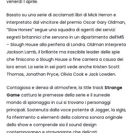
venerdì 1 aprile.
Basato su una serie di acclamati libri di Mick Herron e
interpretato dal vincitore del premio Oscar Gary Oldman,
“Slow Horses” segue una squadra di agenti dei servizi
segreti britannici che servono in un dipartimento dell’MI5
– Slough House alla periferia di Londra. Oldman interpreta
Jackson Lamb, il brillante ma irascibile leader delle spie
che finiscono a Slough House a fine carriera a causa dei
loro errori. La serie in sei parti vede anche Kristen Scott
Thomas, Jonathan Pryce, Olivia Cook e Jack Lowden.
Contagiosa e densa di atmosfere, la title track
Strange
Game
cattura le premesse della serie e il surreale
mondo di spionaggio in cui si trovano i personaggi
principali. Sostenuta dalla voce potente di Jagger, la sigla,
fa riferimento a elementi della colonna sonora originale
dello show e comprende sia il sound design
contemporaneo e stravagante che delicati