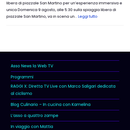
libera di piazzale San Martino per un’esperienza immersiva e
unica Domenica 9 agosto, alle 5:30 sulla spiaggia libera di
piazzale San Martino, va in scena un…
Leggi tutto
Asso News la Web TV
Programmi
RAGGI X: Diretta TV Live con Marco Saligari dedicata
al ciclismo
Blog Culinario – In cucina con Kamelina
L’asso a quattro zampe
In viaggio con Mattia