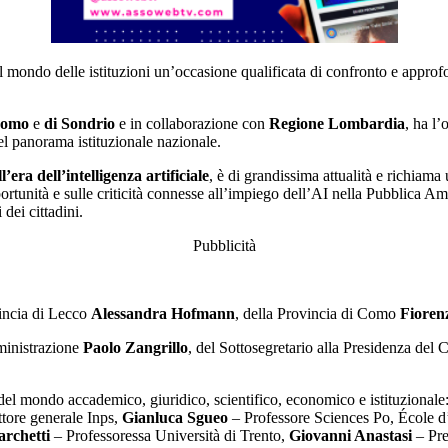
e al mondo delle istituzioni un’occasione qualificata di confronto e appr
 Como
e
di Sondrio
e in collaborazione con
Regione Lombardia
, ha l’
nel panorama istituzionale nazionale.
era dell’intelligenza artificiale
, è di grandissima attualità e richiama 
portunità e sulle criticità connesse all’impiego dell’AI nella Pubblica Am
 dei cittadini.
Pubblicità
ovincia di Lecco
Alessandra Hofmann
, della Provincia di Como
Fioren
mministrazione
Paolo Zangrillo
, del Sottosegretario alla Presidenza del
el mondo accademico, giuridico, scientifico, economico e istituzionale
tore generale Inps,
Gianluca Sgueo
– Professore Sciences Po, École d’
rchetti
– Professoressa Università di Trento,
Giovanni Anastasi
– Pre