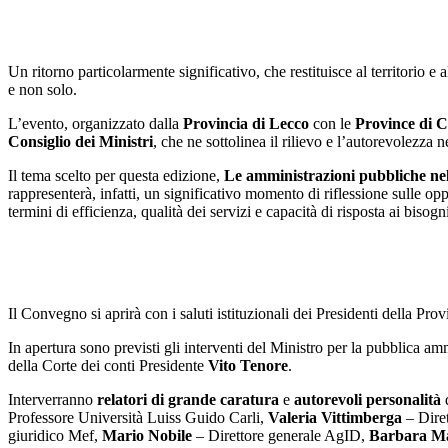
Un ritorno particolarmente significativo, che restituisce al territorio 
e non solo.
L’evento, organizzato dalla
Provincia di Lecco
con le
Province di
Consiglio dei Ministri
, che ne sottolinea il rilievo e l’autorevolezza 
Il tema scelto per questa edizione,
Le amministrazioni pubbliche nell’
rappresenterà, infatti, un significativo momento di riflessione sulle op
termini di efficienza, qualità dei servizi e capacità di risposta ai bisogni
Il Convegno si aprirà con i saluti istituzionali dei Presidenti della Pr
In apertura sono previsti gli interventi del Ministro per la pubblica a
della Corte dei conti Presidente
Vito Tenore
.
Interverranno
relatori di grande caratura
e
autorevoli personalità
d
Professore Università Luiss Guido Carli,
Valeria Vittimberga
– Diret
giuridico Mef,
Mario Nobile
– Direttore generale AgID,
Barbara Ma