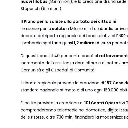
nuovi filobus
(8,8 milioni); e la creazione di una sede
Stuparich (9 milioni).
Il Piano per la salute alla portata dei cittadini
Le risorse per la
salute
a Milano e in Lombardia arriva
decreto del riparto regionale dei fondi relativi al PNR
Lombardia spettano quasi
1,2 miliardi di euro
per pote
Di questi, quasi il 40 per cento andrà al
rafforzamento
incremento dell’assistenza domiciliare e al potenziamen
Comunità e gli Ospedali di Comunità.
Il riparto regionale prevede la creazione di
187 Case d
standard nazionale stimato è di uno ogni 160.000 abita
È inoltre prevista la creazione di
101 Centri Operativi T
comprenderanno telemedicina, domotica, digitalizzazione
delle risorse, oltre 730 mln, finanzierà la modernizzazi