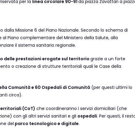
 riservata per la
linea circolare 90-91
da piazza Zavattari a piazz
no dalla Missione 6 del Piano Nazionale. Secondo lo schema di
R e al Piano complementare del Ministero della Salute, alla
nziare il sistema sanitario regionale.
 delle prestazioni erogate sul territorio
grazie a un forte
to o creazione di strutture territoriali quali le Case della
ella Comunità e 60 Ospedali di Comunità
(per questi ultimi lo
nti circa).
erritoriali (CoT)
che coordineranno i servizi domiciliari (che
) con gli altri servizi sanitari e gli
ospedali
. Per questi, il rest
one del
parco tecnologico e digitale
.