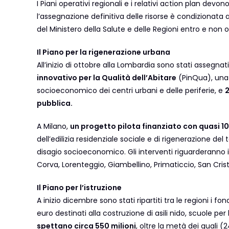
I Piani operativi regionali e i relativi action plan devo
l’assegnazione definitiva delle risorse è condizionata a
del Ministero della Salute e delle Regioni entro e non o
Il Piano per la rigenerazione urbana
All’inizio di ottobre alla Lombardia sono stati assegnati 
innovativo per la Qualità dell’Abitare
(PinQua), una 
socioeconomico dei centri urbani e delle periferie, e
2
pubblica.
A Milano,
un progetto pilota finanziato con quasi 10
dell’edilizia residenziale sociale e di rigenerazione del 
disagio socioeconomico. Gli interventi riguarderanno in 
Corva, Lorenteggio, Giambellino, Primaticcio, San Cristo
Il Piano per l’istruzione
A inizio dicembre sono stati ripartiti tra le regioni i fon
euro destinati alla costruzione di asili nido, scuole per
spettano circa 550 milioni
, oltre la metà dei quali (