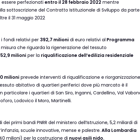
no essere perfezionati
entro il 28 febbraio 2022
mentre
lla sottoscrizione del Contratto Istituzionale di Sviluppo da parte
ltre il 31 maggio 2022
i fondi relativi per
392,7 milioni
di euro relativi al
Programma
misura che riguarda la rigenerazione del tessuto
52,9 milioni
per la
riqualificazione dell’edilizia residenziale
0 milioni
prevede interventi di riqualificazione e riorganizzazion
tessuto abitativo di quartieri periferici dove più marcato è il
particolare i quartieri di San Siro, Inganni, Cardellino, Val Vabon
foro, Lodovico il Moro, Martinelli.
di dei primi bandi PNRR del ministero dell’Istruzione, 5,2 miliardi di
 l’infanzia, scuole innovative, mense e palestre.
Alla Lombardia
240 milioni) per la costruzione di
nuovi asili nido.