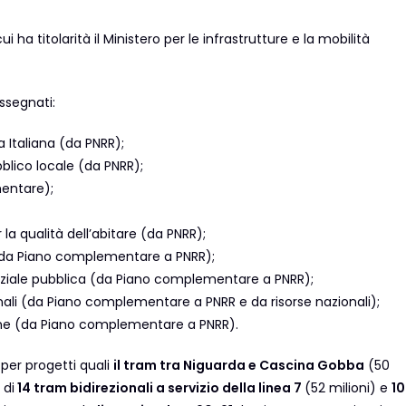
 cui ha titolarità il Ministero per le infrastrutture e la mobilità
assegnati:
a Italiana (da PNRR);
ubblico locale (da PNRR);
mentare);
la qualità dell’abitare (da PNRR);
i (da Piano complementare a PNRR);
sidenziale pubblica (da Piano complementare a PNRR);
gionali (da Piano complementare a PNRR e da risorse nazionali);
terne (da Piano complementare a PNRR).
 per progetti quali
il tram tra Niguarda e Cascina Gobba
(50
 di
14 tram bidirezionali a servizio della linea 7
(52 milioni) e
10