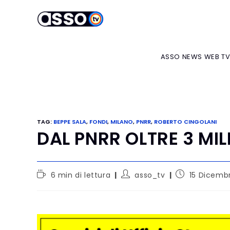
ASSO NEWS WEB T
TAG
:
BEPPE SALA
,
FONDI
,
MILANO
,
PNRR
,
ROBERTO CINGOLANI
DAL PNRR OLTRE 3 MIL
6 min di lettura
asso_tv
15 Dicemb