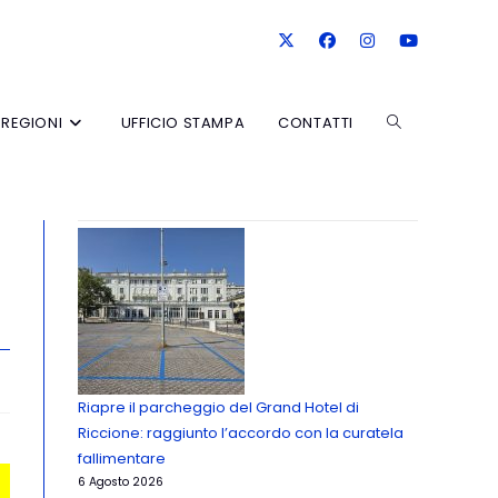
REGIONI
UFFICIO STAMPA
CONTATTI
Riapre il parcheggio del Grand Hotel di
Riccione: raggiunto l’accordo con la curatela
fallimentare
6 Agosto 2026