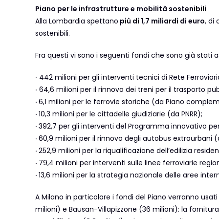
Piano per le infrastrutture e mobilità sostenibili
Alla Lombardia spettano
più di 1,7 miliardi di euro
, di
sostenibili.
Fra questi vi sono i seguenti fondi che sono già stati 
·
442 milioni per gli interventi tecnici di Rete Ferroviari
·
64,6 milioni per il rinnovo dei treni per il trasporto p
·
6,1 milioni per le ferrovie storiche (da Piano comple
·
10,3 milioni per le cittadelle giudiziarie (da PNRR);
·
392,7 per gli interventi del Programma innovativo per 
·
60,9 milioni per il rinnovo degli autobus extraurban
·
252,9 milioni per la riqualificazione dell’edilizia re
·
79,4 milioni per interventi sulle linee ferroviarie re
·
13,6 milioni per la strategia nazionale delle aree in
A Milano in particolare i fondi del Piano verranno usati
milioni) e Bausan-Villapizzone (36 milioni): la fornitura