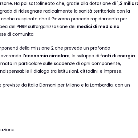
rsone. Ha poi sottolineato che, grazie alla dotazione di
1,2 miliar
grado di ridisegnare radicalmente la sanità territoriale con la
ha anche auspicato che il Governo proceda rapidamente per
pea del PNRR sull’organizzazione dei
medici di medicina
case di comunità.
mponenti della missione 2 che prevede un profondo
 favorendo
l’economia circolare
, lo sviluppo di
fonti di energia
fermato in particolare sulle scadenze di ogni componente,
ispensabile il dialogo tra istituzioni, cittadini, e imprese.
e previste da Italia Domani per Milano e la Lombardia, con un
razione.