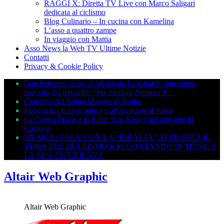
RAGGI X: Diretta TV Live con Marco Saligari
dedicata al ciclismo
Blog Culinario – In cucina con Kamelina
L’asso a quattro zampe
In viaggio con Mattia
Asso News la Web TV Ultime Notizie
Contatti
Privacy & Cookie Policy
Dan Peterson arriva al Multisala Le Giraffe: anteprima
speciale del docufilm “Per Sempre Numero 1”
Concerto del Primo Maggio di Roma
Padova la città più antica e affascinante d’Italia
La Coppa Davis e la Billie Jean King Cup arrivano in
Calabria
MUSICA: SASA’ CON LA “RIBALTA” AFFRONTA IL
TEMA DEL BULLISMO RACCONTANDO IN MUSICA
LA SUA ESPERIENZA
Altair Web Graphic
Altair Web Graphic