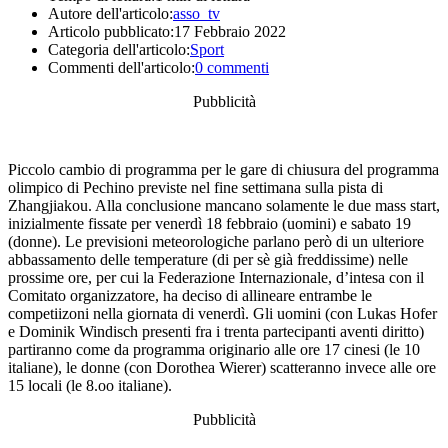
Autore dell'articolo:
asso_tv
Articolo pubblicato:
17 Febbraio 2022
Categoria dell'articolo:
Sport
Commenti dell'articolo:
0 commenti
Pubblicità
Piccolo cambio di programma per le gare di chiusura del programma
olimpico di Pechino previste nel fine settimana sulla pista di
Zhangjiakou. Alla conclusione mancano solamente le due mass start,
inizialmente fissate per venerdì 18 febbraio (uomini) e sabato 19
(donne). Le previsioni meteorologiche parlano però di un ulteriore
abbassamento delle temperature (di per sè già freddissime) nelle
prossime ore, per cui la Federazione Internazionale, d’intesa con il
Comitato organizzatore, ha deciso di allineare entrambe le
competiizoni nella giornata di venerdì. Gli uomini (con Lukas Hofer
e Dominik Windisch presenti fra i trenta partecipanti aventi diritto)
partiranno come da programma originario alle ore 17 cinesi (le 10
italiane), le donne (con Dorothea Wierer) scatteranno invece alle ore
15 locali (le 8.oo italiane).
Pubblicità