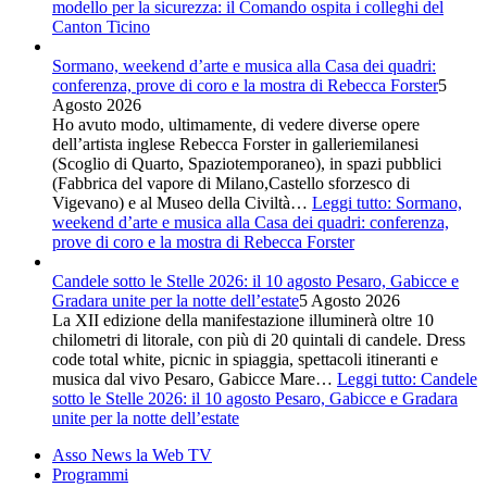
modello per la sicurezza: il Comando ospita i colleghi del
Canton Ticino
Sormano, weekend d’arte e musica alla Casa dei quadri:
conferenza, prove di coro e la mostra di Rebecca Forster
5
Agosto 2026
Ho avuto modo, ultimamente, di vedere diverse opere
dell’artista inglese Rebecca Forster in galleriemilanesi
(Scoglio di Quarto, Spaziotemporaneo), in spazi pubblici
(Fabbrica del vapore di Milano,Castello sforzesco di
Vigevano) e al Museo della Civiltà…
Leggi tutto
: Sormano,
weekend d’arte e musica alla Casa dei quadri: conferenza,
prove di coro e la mostra di Rebecca Forster
Candele sotto le Stelle 2026: il 10 agosto Pesaro, Gabicce e
Gradara unite per la notte dell’estate
5 Agosto 2026
La XII edizione della manifestazione illuminerà oltre 10
chilometri di litorale, con più di 20 quintali di candele. Dress
code total white, picnic in spiaggia, spettacoli itineranti e
musica dal vivo Pesaro, Gabicce Mare…
Leggi tutto
: Candele
sotto le Stelle 2026: il 10 agosto Pesaro, Gabicce e Gradara
unite per la notte dell’estate
Asso News la Web TV
Programmi