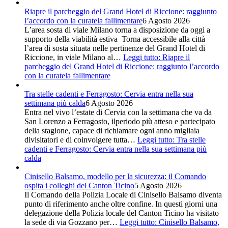
Riapre il parcheggio del Grand Hotel di Riccione: raggiunto
l’accordo con la curatela fallimentare
6 Agosto 2026
L’area sosta di viale Milano torna a disposizione da oggi a
supporto della viabilità estiva Torna accessibile alla città
l’area di sosta situata nelle pertinenze del Grand Hotel di
Riccione, in viale Milano al…
Leggi tutto
: Riapre il
parcheggio del Grand Hotel di Riccione: raggiunto l’accordo
con la curatela fallimentare
Tra stelle cadenti e Ferragosto: Cervia entra nella sua
settimana più calda
6 Agosto 2026
Entra nel vivo l’estate di Cervia con la settimana che va da
San Lorenzo a Ferragosto, ilperiodo più atteso e partecipato
della stagione, capace di richiamare ogni anno migliaia
divisitatori e di coinvolgere tutta…
Leggi tutto
: Tra stelle
cadenti e Ferragosto: Cervia entra nella sua settimana più
calda
Cinisello Balsamo, modello per la sicurezza: il Comando
ospita i colleghi del Canton Ticino
5 Agosto 2026
Il Comando della Polizia Locale di Cinisello Balsamo diventa
punto di riferimento anche oltre confine. In questi giorni una
delegazione della Polizia locale del Canton Ticino ha visitato
la sede di via Gozzano per…
Leggi tutto
: Cinisello Balsamo,