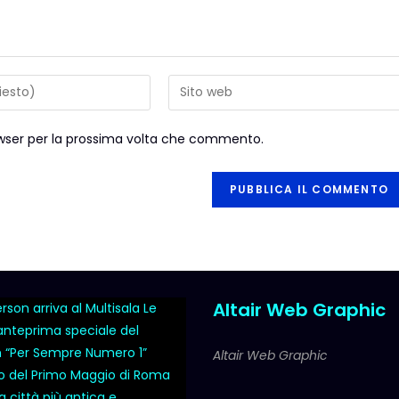
rowser per la prossima volta che commento.
Altair Web Graphic
son arriva al Multisala Le
 anteprima speciale del
m “Per Sempre Numero 1”
Altair Web Graphic
o del Primo Maggio di Roma
a città più antica e