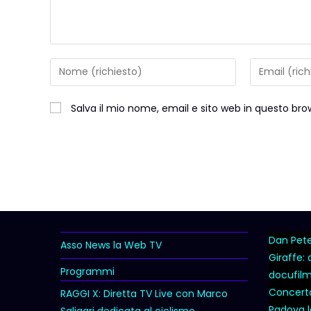
Salva il mio nome, email e sito web in questo b
Dan Peter
Asso News la Web TV
Giraffe:
Programmi
docufil
Concert
RAGGI X: Diretta TV Live con Marco
Padova l
Saligari dedicata al ciclismo