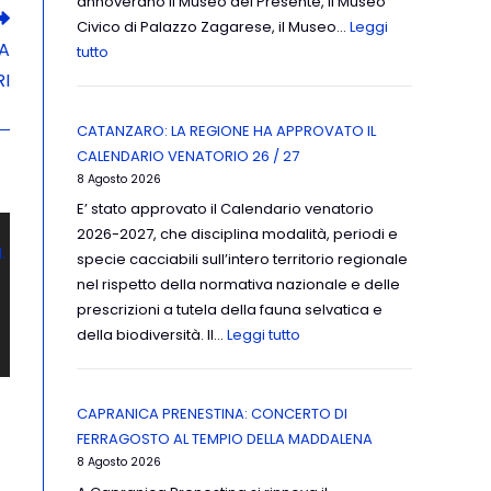
annoverano il Museo del Presente, il Museo
Civico di Palazzo Zagarese, il Museo…
Leggi
DA
tutto
RI
CATANZARO: LA REGIONE HA APPROVATO IL
CALENDARIO VENATORIO 26 / 27
8 Agosto 2026
E’ stato approvato il Calendario venatorio
2026-2027, che disciplina modalità, periodi e
specie cacciabili sull’intero territorio regionale
nel rispetto della normativa nazionale e delle
prescrizioni a tutela della fauna selvatica e
della biodiversità. Il…
Leggi tutto
CAPRANICA PRENESTINA: CONCERTO DI
FERRAGOSTO AL TEMPIO DELLA MADDALENA
8 Agosto 2026