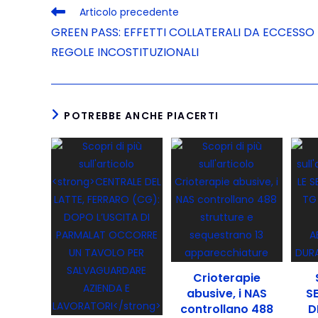
Articolo precedente
GREEN PASS: EFFETTI COLLATERALI DA ECCESSO 
REGOLE INCOSTITUZIONALI
POTREBBE ANCHE PIACERTI
Crioterapie
abusive, i NAS
S
controllano 488
D