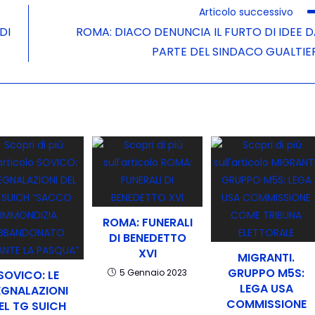
Articolo successivo
DI
ROMA: DIACO DENUNCIA IL FURTO DI IDEE 
PARTE DEL SINDACO GUALTIE
ROMA: FUNERALI
DI BENEDETTO
XVI
MIGRANTI.
GRUPPO M5S:
5 Gennaio 2023
SOVICO: LE
LEGA USA
EGNALAZIONI
COMMISSIONE
EL TG SUICH