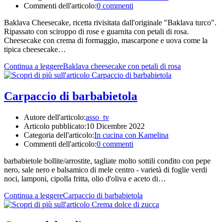
Commenti dell'articolo:
0 commenti
Baklava Cheesecake, ricetta rivisitata dall'originale "Baklava turco".
Ripassato con sciroppo di rose e guarnita con petali di rosa.
Cheesecake con crema di formaggio, mascarpone e uova come la
tipica cheesecake…
Continua a leggere
Baklava cheesecake con petali di rosa
Carpaccio di barbabietola
Autore dell'articolo:
asso_tv
Articolo pubblicato:
10 Dicembre 2022
Categoria dell'articolo:
In cucina con Kamelina
Commenti dell'articolo:
0 commenti
barbabietole bollite/arrostite, tagliate molto sottili condito con pepe
nero, sale nero e balsamico di mele centro - varietà di foglie verdi
noci, lamponi, cipolla fritta, olio d'oliva e aceto di…
Continua a leggere
Carpaccio di barbabietola