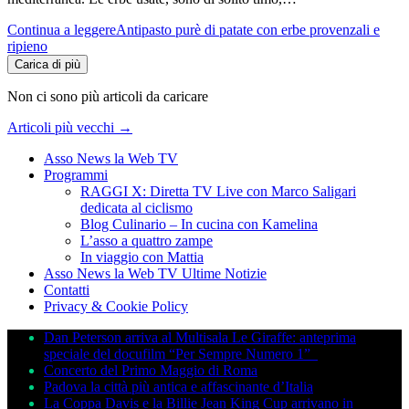
Continua a leggere
Antipasto purè di patate con erbe provenzali e
ripieno
Carica di più
Non ci sono più articoli da caricare
Articoli più vecchi
→
Asso News la Web TV
Programmi
RAGGI X: Diretta TV Live con Marco Saligari
dedicata al ciclismo
Blog Culinario – In cucina con Kamelina
L’asso a quattro zampe
In viaggio con Mattia
Asso News la Web TV Ultime Notizie
Contatti
Privacy & Cookie Policy
Dan Peterson arriva al Multisala Le Giraffe: anteprima
speciale del docufilm “Per Sempre Numero 1”
Concerto del Primo Maggio di Roma
Padova la città più antica e affascinante d’Italia
La Coppa Davis e la Billie Jean King Cup arrivano in